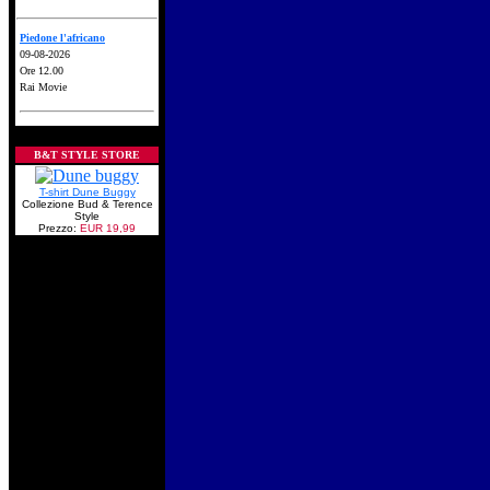
Piedone l'africano
09-08-2026
Ore 12.00
Rai Movie
B&T STYLE STORE
T-shirt Dune Buggy
Collezione Bud & Terence
Style
Prezzo:
EUR 19,99