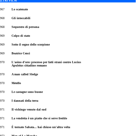
ALTRI FILM
967
Lo scatenato
968
Gli intoccabili
968
Sequestro di persona
969
Colpo di stato
969
Sotto il segno dello scorpione
969
Beatrice Cenci
970
L'asino d'oro: processo per fatti strani contro Lucius
Apuleius cittadino romano
970
A man called Sledge
970
Metello
970
Le castagne sono buone
970
I dannati della terra
971
Il vichingo venuto dal sud
971
La vendetta è un piatto che si serve freddo
971
È tornato Sabata... hai chiuso un'altra volta
972
Man of La Mancha