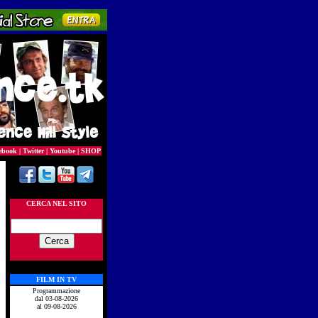
ebook
|
Twitter
|
Youtube
|
SHOP
CERCA NEL SITO
FILM IN TV
Programmazione
dal 03-08-2026
al 09-08-2026