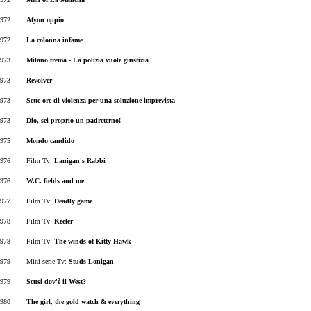
972
Afyon oppio
972
La c
olonna infame
973
Milano trema - La polizia vuole giustizia
973
Revolver
973
Sette ore di violenza per una soluzione imprevista
973
Dio, sei proprio un padreterno!
975
Mondo candido
976
Film Tv:
Lanigan's Rabbi
976
W.C. fields and me
977
Film Tv:
Deadly game
978
Film Tv:
Keefer
978
Film Tv:
The winds of Kitty Hawk
979
Mini-serie Tv:
Studs Lonigan
979
Scusi dov'è il West?
980
The g
irl, the gold watch & everything