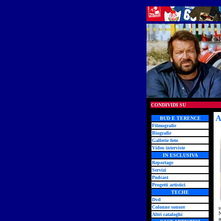
CONDIVIDI SU
A
BUD E TERENCE
Filmografie
Biografie
Gallerie foto
Video interviste
IN ESCLUSIVA
Reportage
Servizi
Podcast
Progetti artistici
TECHE
Dvd
Colonne sonore
s
N
Altri cataloghi
a