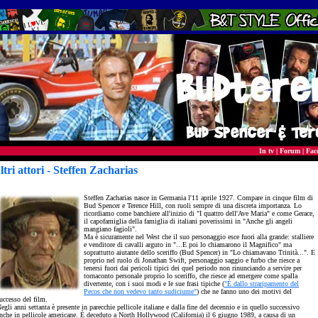
In tv
|
Forum
|
Fac
ltri attori -
Steffen Zacharias
- actor
Steffen Zacharias nasce in Germania l'11 aprile 1927. Compare in cinque film di
Bud Spencer e Terence Hill, con ruoli sempre di una discreta importanza. Lo
ricordiamo come banchiere all'inizio di "I quattro dell'Ave Maria" e come Gerace,
il capofamiglia della famiglia di italiani poverissimi in "Anche gli angeli
mangiano fagioli".
Ma è sicuramente nel West che il suo personaggio esce fuori alla grande: stalliere
e venditore di cavalli arguto in "...E poi lo chiamarono il Magnifico" ma
soprattutto aiutante dello sceriffo (Bud Spencer) in "Lo chiamavano Trinità...". E
proprio nel ruolo di
Jonathan Swift, personaggio saggio e furbo che riesce a
tenersi fuori dai pericoli tipici dei quel periodo non rinunciando a servire per
tornaconto personale proprio lo sceriffo, che riesce ad emergere come spalla
divertente, con i suoi modi e le sue frasi tipiche (
"È dallo straripamento del
Pecos che non vedevo tanto sudiciume"
) che ne fanno uno dei motivi del
uccesso del film.
egli anni settanta è presente in parecchie pellicole italiane e dalla fine del decennio e in quello successivo
nche in pellicole americane. È deceduto a North Hollywood (California) il 6 giugno 1989, a causa di un