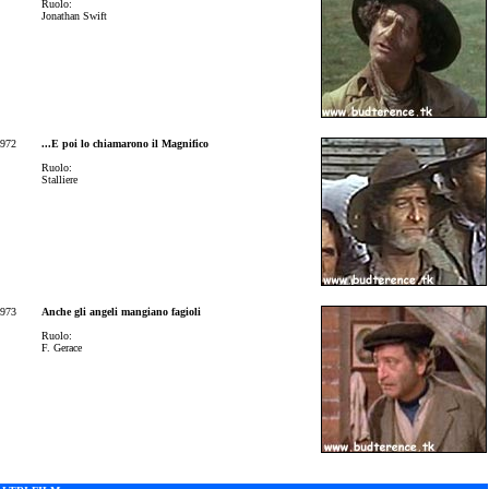
Ruolo:
Jonathan Swift
972
...E poi lo chiamarono il Magnifico
Ruolo:
Stalliere
973
Anche gli angeli mangiano fagioli
Ruolo:
F. Gerace