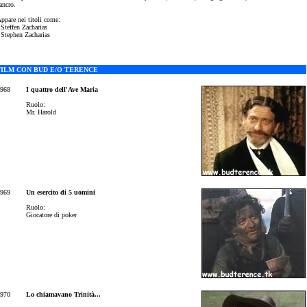
ancro.
ppare nei titoli come:
 Steffen Zacharias
 Stephen Zacharias
FILM CON BUD E/O TERENCE
968
I quattro dell'Ave Maria
Ruolo:
Mr. Harold
969
Un esercito di 5 uomini
Ruolo:
Giocatore di poker
970
Lo chiamavano Trinità...