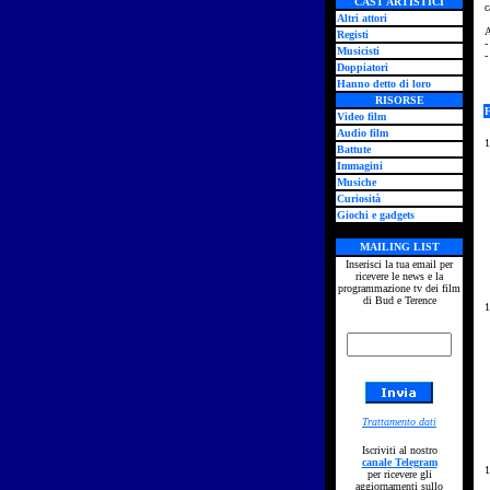
CAST ARTISTICI
c
Altri attori
A
Registi
-
Musicisti
-
Doppiatori
Hanno detto di loro
RISORSE
Video film
Audio film
1
Battute
Immagini
Musiche
Curiosità
Giochi e gadgets
MAILING LIST
Inserisci la tua email per
ricevere le news e la
programmazione tv dei film
di Bud e Terence
1
Trattamento dati
Iscriviti al nostro
canale Telegram
1
per ricevere gli
aggiornamenti sullo