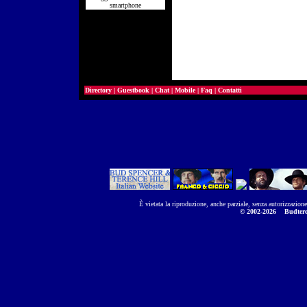
smartphone
Directory
|
Guestbook
|
Chat
|
Mobile
|
Faq
|
Contatti
È vietata la riproduzione, anche parziale, senza autorizzazion
© 2002-2026
Budtere