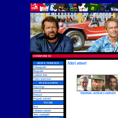
CONDIVIDI SU
Altri attori
- actors
BUD E TERENCE
Filmografie
Biografie
Gallerie foto
Video interviste
IN ESCLUSIVA
Reportage
Servizi
Stuntman, acrobati e comparse
Podcast
Progetti artistici
TECHE
Dvd
Colonne sonore
Altri cataloghi