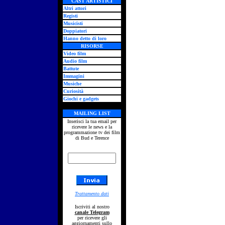
CAST ARTISTICI
Altri attori
Registi
Musicisti
Doppiatori
Hanno detto di loro
RISORSE
Video film
Audio film
Battute
Immagini
Musiche
Curiosità
Giochi e gadgets
MAILING LIST
Inserisci la tua email per
ricevere le news e la
programmazione tv dei film
di Bud e Terence
Trattamento dati
Iscriviti al nostro
canale Telegram
per ricevere gli
aggiornamenti sullo