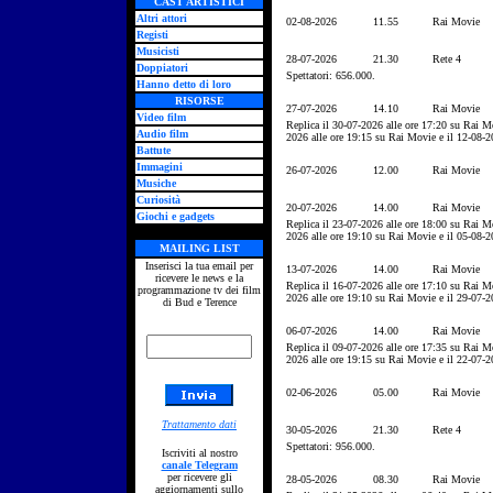
CAST ARTISTICI
Altri attori
02-08-2026
11.55
Rai Movie
Registi
Musicisti
28-07-2026
21.30
Rete 4
Doppiatori
Spettatori: 656.000.
Hanno detto di loro
RISORSE
27-07-2026
14.10
Rai Movie
Video film
Replica il 30-07-2026 alle ore 17:20 su Rai M
Audio film
2026 alle ore 19:15 su Rai Movie e il 12-08-2
Battute
Immagini
26-07-2026
12.00
Rai Movie
Musiche
Curiosità
20-07-2026
14.00
Rai Movie
Giochi e gadgets
Replica il 23-07-2026 alle ore 18:00 su Rai M
2026 alle ore 19:10 su Rai Movie e il 05-08-2
MAILING LIST
Inserisci la tua email per
13-07-2026
14.00
Rai Movie
ricevere le news e la
Replica il 16-07-2026 alle ore 17:10 su Rai M
programmazione tv dei film
2026 alle ore 19:10 su Rai Movie e il 29-07-2
di Bud e Terence
06-07-2026
14.00
Rai Movie
Replica il 09-07-2026 alle ore 17:35 su Rai M
2026 alle ore 19:15 su Rai Movie e il 22-07-2
02-06-2026
05.00
Rai Movie
Trattamento dati
30-05-2026
21.30
Rete 4
Spettatori: 956.000.
Iscriviti al nostro
canale Telegram
per ricevere gli
28-05-2026
08.30
Rai Movie
aggiornamenti sullo