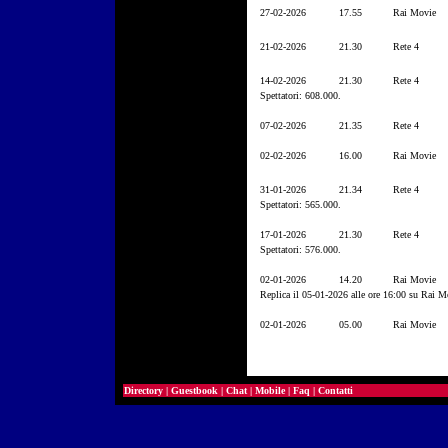
27-02-2026
17.55
Rai Movie
21-02-2026
21.30
Rete 4
14-02-2026
21.30
Rete 4
Spettatori: 608.000.
07-02-2026
21.35
Rete 4
02-02-2026
16.00
Rai Movie
31-01-2026
21.34
Rete 4
Spettatori: 565.000.
17-01-2026
21.30
Rete 4
Spettatori: 576.000.
02-01-2026
14.20
Rai Movie
Replica il 05-01-2026 alle ore 16:00 su Rai M
02-01-2026
05.00
Rai Movie
Directory
|
Guestbook
|
Chat
|
Mobile
|
Faq
|
Contatti