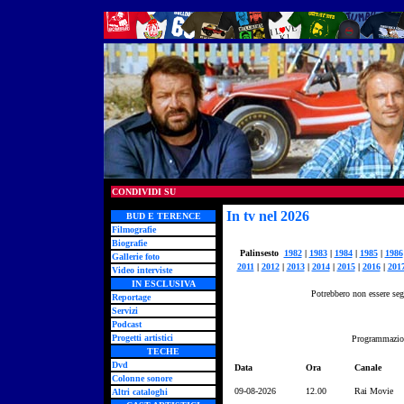
CONDIVIDI SU
In tv nel 2026
BUD E TERENCE
Filmografie
Biografie
Palinsesto
1982
|
1983
|
1984
|
1985
|
1986
Gallerie foto
2011
|
2012
|
2013
|
2014
|
2015
|
2016
|
201
Video interviste
IN ESCLUSIVA
Potrebbero non essere segn
Reportage
Servizi
Podcast
Progetti artistici
Programmazion
TECHE
Dvd
Data
Ora
Canale
Colonne sonore
09-08-2026
12.00
Rai Movie
Altri cataloghi