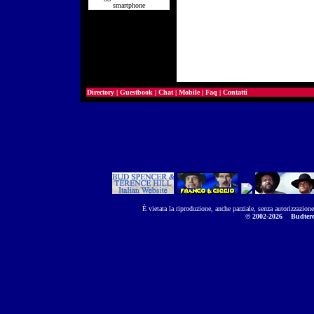
smartphone
Directory
|
Guestbook
|
Chat
|
Mobile
|
Faq
|
Contatti
È vietata la riproduzione, anche parziale, senza autorizzazion
© 2002-2026
Budtere