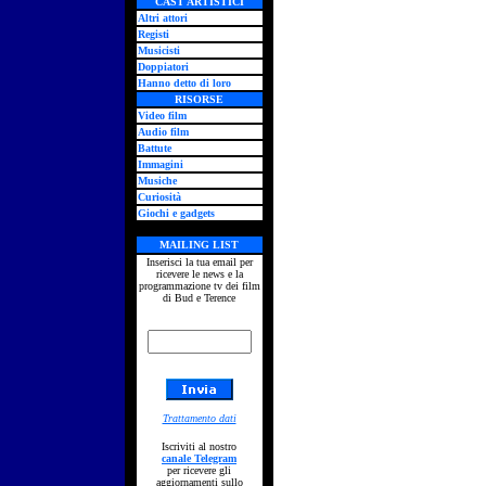
CAST ARTISTICI
Altri attori
Registi
Musicisti
Doppiatori
Hanno detto di loro
RISORSE
Video film
Audio film
Battute
Immagini
Musiche
Curiosità
Giochi e gadgets
MAILING LIST
Inserisci la tua email per
ricevere le news e la
programmazione tv dei film
di Bud e Terence
Trattamento dati
Iscriviti al nostro
canale Telegram
per ricevere gli
aggiornamenti sullo