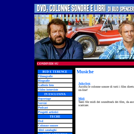
CONDIVIDI SU
Musiche
BUD E TERENCE
Filmografie
Biografie
Juke-box
Gallerie foto
Ascolta le colonne sonore di tutti i film diret
Video interviste
on-line!
IN ESCLUSIVA
Reportage
Midi
Tanti file midi dei soundtrack dei film, da asco
Servizi
scaricare.
Podcast
Progetti artistici
TECHE
Dvd
Colonne sonore
Altri cataloghi