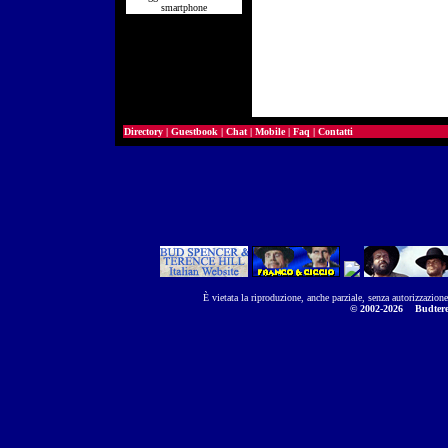
smartphone
Directory
|
Guestbook
|
Chat
|
Mobile
|
Faq
|
Contatti
È vietata la riproduzione, anche parziale, senza autorizzazion
© 2002-2026
Budtere