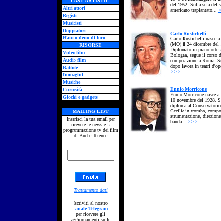
CAST ARTISTICI
del 1952. Sulla scia del 
Altri attori
americano trapiantato...
Registi
Musicisti
Doppiatori
Carlo Rustichelli
Hanno detto di loro
Carlo Rustichelli nasce a
(MO) il 24 dicembre del 
RISORSE
Diplomato in pianoforte 
Video film
Bologna, segue il corso d
Audio film
composizione a Roma. S
dopo lavora in teatri d'ope
Battute
>>>
Immagini
Musiche
Ennio Morricone
Curiosità
Ennio Morricone nasce a
Giochi e gadgets
10 novembre del 1928. S
diploma al Conservatorio
Cecilia in tromba, compo
MAILING LIST
strumentazione, direzione
Inserisci la tua email per
banda...
>>>
ricevere le news e la
programmazione tv dei film
di Bud e Terence
Trattamento dati
Iscriviti al nostro
canale Telegram
per ricevere gli
aggiornamenti sullo