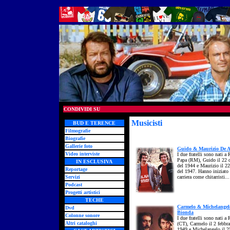
CONDIVIDI SU
Musicisti
- composers
BUD E TERENCE
Filmografie
Biografie
Gallerie foto
Guido & Maurizio De A
Video interviste
I due fratelli sono nati a
Papa (RM), Guido il 22 
IN ESCLUSIVA
del 1944 e Maurizio il 22
Reportage
del 1947. Hanno iniziato 
Servizi
carriera come chitarristi..
Podcast
Progetti artistici
TECHE
Carmelo & Michelangel
Dvd
Bionda
Colonne sonore
I due fratelli sono nati a
Altri cataloghi
(CT), Carmelo il 2 febbra
1949 e Michelangelo il 2