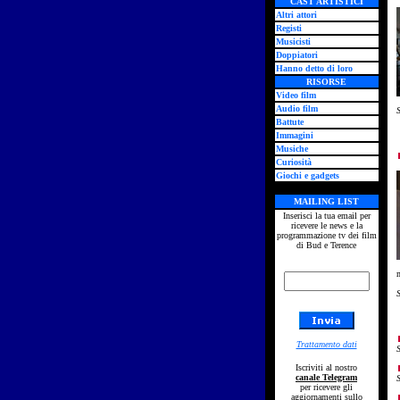
CAST ARTISTICI
Altri attori
Registi
Musicisti
Doppiatori
Hanno detto di loro
RISORSE
Video film
Audio film
S
Battute
Immagini
Musiche
Curiosità
Giochi e gadgets
MAILING LIST
Inserisci la tua email per
ricevere le news e la
programmazione tv dei film
di Bud e Terence
Trattamento dati
Iscriviti al nostro
canale Telegram
per ricevere gli
aggiornamenti sullo