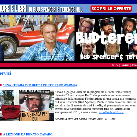
In tv
|
Forum
|
Fac
ervizi
“UNA STRADA PER BUD” A PONTE TARO (PARMA)
Sabato 1 giugno 2019 era in programma a Ponte Taro (Parma)
l’evento “Una strada per Bud”, che prevedeva come momento
principale della giornata l’intitolazione di una strada alla memoria
di Carlo Pedersoli (Bud Spencer). Pubblicizzato da alcuni mesi su
social, e più di recente da tutti i media, si preannunciava come un
evento dove sarebbero accorsi numerosi fans dell’amato attore
scomparso nel 2016, e così è stato.
vai all'articolo>>>
Servizio a cura dei nostro inviato Alex "Will Doc"
A LEZIONE DA RENATO CASARO