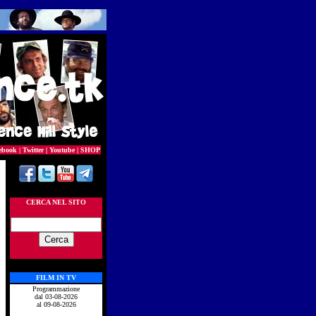
ebook
|
Twitter
|
Youtube
|
SHOP
CERCA NEL SITO
FILM IN TV
Programmazione
dal 03-08-2026
al 09-08-2026