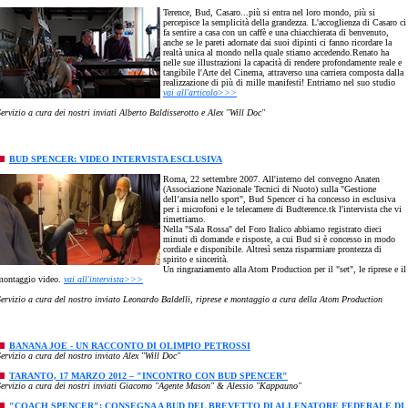
Terence, Bud, Casaro...più si entra nel loro mondo, più si
percepisce la semplicità della grandezza. L'accoglienza di Casaro ci
fa sentire a casa con un caffè e una chiacchierata di benvenuto,
anche se le pareti adornate dai suoi dipinti ci fanno ricordare la
realtà unica al mondo nella quale stiamo accedendo.Renato ha
nelle sue illustrazioni la capacità di rendere profondamente reale e
tangibile l'Arte del Cinema, attraverso una carriera composta dalla
realizzazione di più di mille manifesti! Entriamo nel suo studio
vai all'articolo>>>
ervizio a cura dei nostri inviati Alberto Baldisserotto e Alex "Will Doc"
BUD SPENCER: VIDEO INTERVISTA ESCLUSIVA
Roma, 22 settembre 2007. All'interno del convegno Anaten
(Associazione Nazionale Tecnici di Nuoto) sulla "Gestione
dell’ansia nello sport", Bud Spencer ci ha concesso in esclusiva
per i microfoni e le telecamere di Budterence.tk l'intervista che vi
rimettiamo.
Nella "Sala Rossa" del Foro Italico abbiamo registrato dieci
minuti di domande e risposte, a cui Bud si è concesso in modo
cordiale e disponibile. Altresì senza risparmiare prontezza di
spirito e sincerità.
Un ringraziamento alla Atom Production per il "set", le riprese e il
montaggio video.
vai all'intervista>>>
Servizio a cura del nostro inviato Leonardo Baldelli, riprese e montaggio a cura della Atom Production
BANANA JOE - UN RACCONTO DI OLIMPIO PETROSSI
Servizio a cura del nostro inviato Alex "Will Doc"
TARANTO, 17 MARZO 2012 – "INCONTRO CON BUD SPENCER"
Servizio a cura dei nostri inviati Giacomo "Agente Mason" & Alessio "Kappauno"
"COACH SPENCER": CONSEGNA A BUD DEL BREVETTO DI ALLENATORE FEDERALE DI