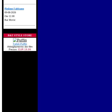
Piedone l'africano
09-08-2026
Ore 12.00
Rai Movie
B&T STYLE STORE
T-shirt Puffin
Abbigliamento dei film
Prezzo:
EUR 19,99