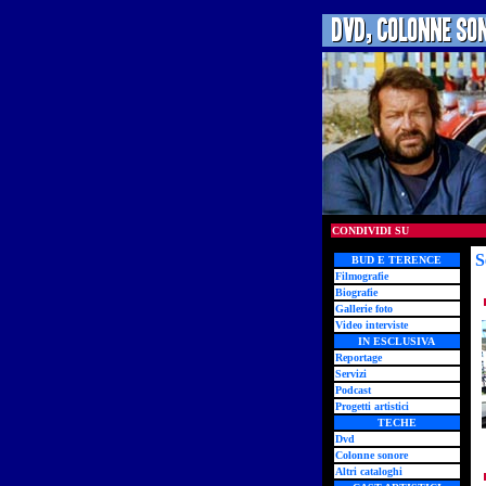
CONDIVIDI SU
S
BUD E TERENCE
Filmografie
Biografie
Gallerie foto
Video interviste
IN ESCLUSIVA
Reportage
Servizi
Podcast
Progetti artistici
TECHE
Dvd
Colonne sonore
Altri cataloghi