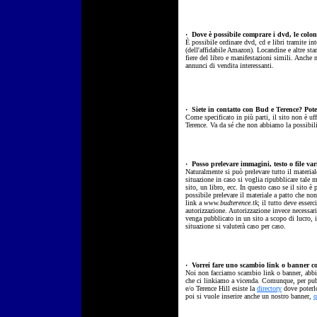
·
Dove è possibile comprare i dvd, le colonn
È possibile ordinare dvd, cd e libri tramite in
(dell'affidabile Amazon). Locandine e altre sta
fiere del libro e manifestazioni simili. Anche
annunci di vendita interessanti.
·
Siete in contatto con Bud e Terence? Potet
Come specificato in più parti, il sito non è u
Terence. Va da sé che non abbiamo la possibili
·
Posso prelevare immagini, testo o file vari
Naturalmente si può prelevare tutto il materiale
situazione in caso si voglia ripubblicare tale m
sito, un libro, ecc. In questo caso se il sito 
possibile prelevare il materiale a patto che non
link a
www.budterence.tk
; il tutto deve esser
autorizzazione. Autorizzazione invece necessari
venga pubblicato in un sito a scopo di lucro, 
situazione si valuterà caso per caso.
·
Vorrei fare uno scambio link o banner con 
Noi non facciamo scambio link o banner, abbiam
che ci linkiamo a vicenda. Comunque, per pubb
e/o Terence Hill esiste la
directory
dove poterlo
poi si vuole inserire anche un nostro banner,
q