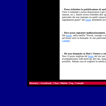
·
Posso richiedere la pubblicazione di audio,
Tutto il materiale a nostra disposizione è già r
canzoni, ecc.). Inutile invece richiedere altri
particolari che non rientrano tra quelli suespos
segnalazione guasti" del
forum
attendendo poi 
·
Dove posso segnalare malfunzionamenti, er
Nel
forum
, nella cartella "Novità, consigli e 
nel forum sotto la domanda. In casi particolari 
Contatti
.
·
Ho una domanda su Bud e Terence a cui so
Non c'è posto migliore del
forum
del sito per 
al preparatissimo staff anche gli altri fan, se
possibile. Abbiate cura di scegliere la cartella 
Directory
|
Guestbook
|
Chat
|
Mobile
|
Faq
|
Contatti