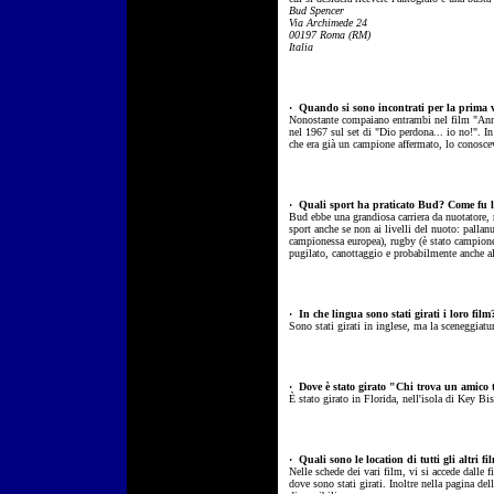
Bud Spencer
Via Archimede 24
00197 Roma (RM)
Italia
·
Quando si sono incontrati per la prima 
Nonostante compaiano entrambi nel film "Annib
nel 1967 sul set di "Dio perdona... io no!". I
che era già un campione affermato, lo conosce
·
Quali sport ha praticato Bud? Come fu la
Bud ebbe una grandiosa carriera da nuotatore,
sport anche se non ai livelli del nuoto: pallan
campionessa europea), rugby (è stato campione
pugilato, canottaggio e probabilmente anche al
·
In che lingua sono stati girati i loro film
Sono stati girati in inglese, ma la sceneggiatu
·
Dove è stato girato "Chi trova un amico 
È stato girato in Florida, nell'isola di Key Bis
·
Quali sono le location di tutti gli altri fi
Nelle schede dei vari film, vi si accede dalle f
dove sono stati girati. Inoltre nella pagina del