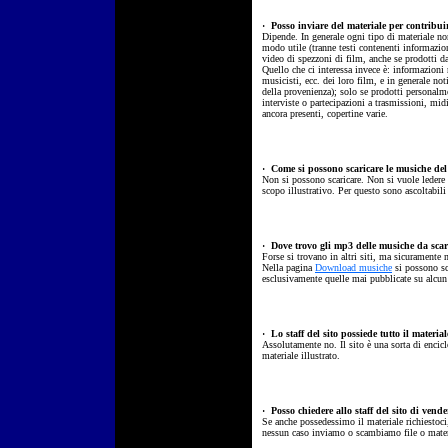
·
Posso inviare del materiale per contribuire
Dipende. In generale ogni tipo di materiale no
modo utile (tranne testi contenenti informazion
video di spezzoni di film, anche se prodotti d
Quello che ci interessa invece è: informazioni 
musicisti, ecc. dei loro film, e in generale noti
della provenienza); solo se prodotti personalme
interviste o partecipazioni a trasmissioni, mid
ancora presenti, copertine varie.
·
Come si possono scaricare le musiche del
Non si possono scaricare. Non si vuole ledere i
scopo illustrativo. Per questo sono ascoltabili
·
Dove trovo gli mp3 delle musiche da scar
Forse si trovano in altri siti, ma sicuramente 
Nella pagina
Download musiche
si possono sca
esclusivamente quelle mai pubblicate su alcun
·
Lo staff del sito possiede tutto il materia
Assolutamente no. Il sito è una sorta di encic
materiale illustrato.
·
Posso chiedere allo staff del sito di vende
Se anche possedessimo il materiale richiestoc
nessun caso inviamo o scambiamo file o materi