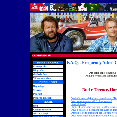
CONDIVIDI SU
F.A.Q. - Frequently Asked 
BUD E TERENCE
Filmografie
Biografie
Qua sotto sono elencate le 
Gallerie foto
Prima di contattarci controllar
Video interviste
IN ESCLUSIVA
Reportage
Bud e Terence, i lor
Servizi
Podcast
Progetti artistici
·
Qual è la vera origine degli pseudonimi "Bu
·
Sono veramente amici? Si frequentano?
TECHE
·
Dove abitano?
Dvd
·
Qual è il loro indirizzo email o altro recapit
Colonne sonore
·
Dove è possibile rivolgersi per avere un lor
·
Quando si sono incontrati per la prima volt
Altri cataloghi
·
Quali sport ha praticato Bud? Come fu la su