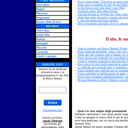
CAST ARTISTICI
·
Dove è stato girato "Chi trova un amico tro
Altri attori
·
Quali sono le location di tutti gli altri film?
·
In che lingua sono stati girati i loro film?
Registi
·
Uscirà un nuovo film della coppia?
Musicisti
·
Che fine ha fatto il progetto del "Don Chisc
·
Quali film sono già usciti o stanno per usci
Doppiatori
·
È vero che alcuni dvd sono tagliati?
Hanno detto di loro
·
Dove è possibile comprare i dvd, le colonne 
RISORSE
Video film
Audio film
Il sito, le su
Battute
Immagini
Musiche
·
Siete in contatto con Bud e Terence? Potete 
·
Posso prelevare immagini, testo o file vari p
Curiosità
·
Vorrei fare uno scambio link o banner con il
Giochi e gadgets
·
Posso inviare del materiale per contribuire al
·
Come si possono scaricare le musiche del j
·
Dove trovo gli mp3 delle musiche da scaric
MAILING LIST
·
Lo staff del sito possiede tutto il materiale
Inserisci la tua email per
·
Posso chiedere allo staff del sito di venderm
ricevere le news e la
·
Posso richiedere la pubblicazione di audio, v
programmazione tv dei film
·
Dove posso segnalare malfunzionamenti, err
di Bud e Terence
·
Ho una domanda su Bud e Terence a cui solo
Trattamento dati
·
Qual è la vera origine degli pseudonimi
Entrambi cambiarono i loro nomi perché troppo
Come ha spiegato lo stesso Bud in più di una 
Iscriviti al nostro
nota birra americana, per cui aveva una predile
canale Telegram
Spencer Tracy.
per ricevere gli
Anche Terence ha spesso spiegato l'origine de
aggiornamenti sullo