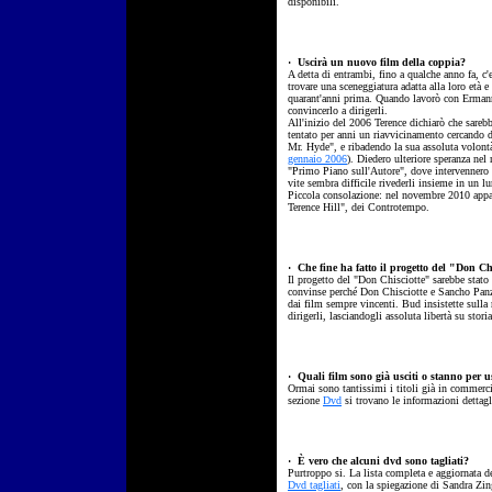
disponibili.
·
Uscirà un nuovo film della coppia?
A detta di entrambi, fino a qualche anno fa, c'
trovare una sceneggiatura adatta alla loro età 
quarant'anni prima. Quando lavorò con Ermann
convincerlo a dirigerli.
All'inizio del 2006 Terence dichiarò che sareb
tentato per anni un riavvicinamento cercando d
Mr. Hyde", e ribadendo la sua assoluta volontà 
gennaio 2006
). Diedero ulteriore speranza nel
"Primo Piano sull'Autore", dove intervennero 
vite sembra difficile rivederli insieme in un 
Piccola consolazione: nel novembre 2010 app
Terence Hill", dei Controtempo.
· Che fine ha fatto il progetto del "Don Ch
Il progetto del "Don Chisciotte" sarebbe stato 
convinse perché Don Chisciotte e Sancho Panz
dai film sempre vincenti. Bud insistette sulla
dirigerli, lasciandogli assoluta libertà su stor
·
Quali film sono già usciti o stanno per u
Ormai sono tantissimi i titoli già in commerc
sezione
Dvd
si trovano le informazioni dettagl
·
È vero che alcuni dvd sono tagliati?
Purtroppo si. La lista completa e aggiornata de
Dvd tagliati
, con la spiegazione di Sandra Zing