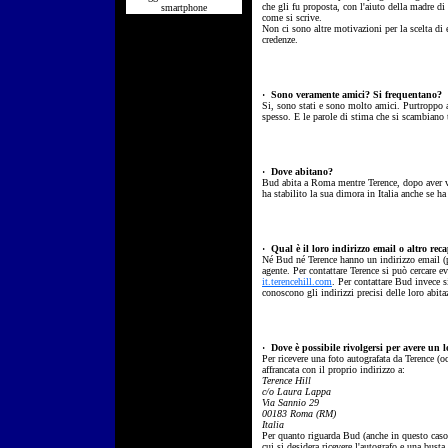
che gli fu proposta, con l'aiuto della madre di 
smartphone
come si scrive.
Non ci sono altre motivazioni per la scelta di e
credenze.
·
Sono veramente amici? Si frequentano?
Si, sono stati e sono molto amici. Purtroppo
spesso. E le parole di stima che si scambiano 
·
Dove abitano?
Bud abita a Roma mentre Terence, dopo aver vis
ha stabilito la sua dimora in Italia anche se ha
·
Qual è il loro indirizzo email o altro reca
Né Bud né Terence hanno un indirizzo email (
agente. Per contattare Terence si può cercare e
it.terencehill.com
. Per contattare Bud invece 
conoscono gli indirizzi precisi delle loro abi
·
Dove è possibile rivolgersi per avere un l
Per ricevere una foto autografata da Terence (o
affrancata con il proprio indirizzo a:
Terence Hill
c/o Laura Lappa
Via Sannio 29
00183 Roma (RM)
Italia
Per quanto riguarda Bud (anche in questo caso è
cui si desidera ricevere l'autografo e una busta 