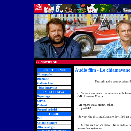
CONDIVIDI SU
Audio film - Lo chiamavano T
BUD E TERENCE
Filmografie
Biografie
Tutti gli audio sono prodotti 
Gallerie foto
Video interviste
IN ESCLUSIVA
- ...Se vuoi una croce con un nome sulla foss
Reportage
- Mi chiamano Trinità...
Servizi
- Mi esposa era al fiume, señor...
Podcast
- E piantala!
Progetti artistici
TECHE
- Se vuoi che ti stringa la mano devi farti un 
Dvd
Colonne sonore
- ...Mentre eri fuori c'è stato il finimondo a
Altri cataloghi
pestato due agricoltori...