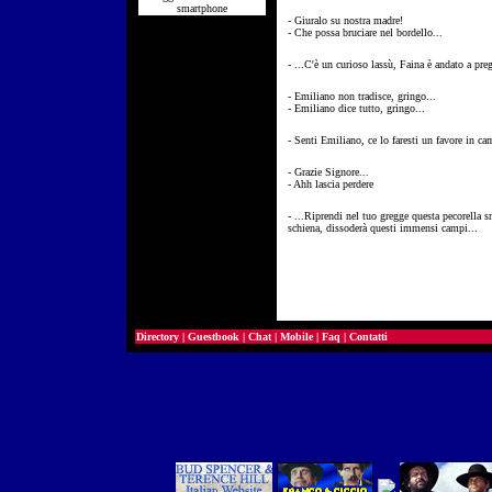
smartphone
- Giuralo su nostra madre!
- Che possa bruciare nel bordello...
- ...C'è un curioso lassù, Faina è andato a preg
- Emiliano non tradisce, gringo...
- Emiliano dice tutto, gringo...
- Senti Emiliano, ce lo faresti un favore in cam
- Grazie Signore...
- Ahh lascia perdere
- ...Riprendi nel tuo gregge questa pecorella sm
schiena, dissoderà questi immensi campi...
Directory
|
Guestbook
|
Chat
|
Mobile
|
Faq
|
Contatti