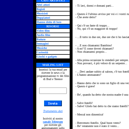
CAST ARTISTICI
Altri attori
- Ti lavi, dormi e domani parti...
Registi
Musicisti
- Questo è l'ultimo avviso per voi e i vostri r
- Che avete detto?
Doppiatori
Hanno detto di loro
- Qui c'è un fante di troppo...
RISORSE
- No, qui c'è un maggiore di troppo!
Video film
Audio film
- ...Il tutto in due ore, due ore che ti ho lascia
Battute
Immagini
- ...E non chiamarmi Bambino!
Musiche
- A no? E come dovrei chiamarti?
- Non chiamarmi proprio...
Curiosità
Giochi e gadgets
- Alla prima occasione lo stenderò per sempre.
- Non provarci, è più veloce di un serpente...
MAILING LIST
Inserisci la tua email per
- ...Devi andare subito al saloon, c'è tuo fratel
ricevere le news e la
- L'hanno ammazzato?
programmazione tv dei film
di Bud e Terence
- Hanno detto che io sono un figlio di una vec
- Questo è grave!
- Be', quando ha detto che nostra madre è una 
- Salve fratelli!
- Salve! Glielo hai detto tu che siamo fratelli?
Trattamento dati
- Mescal non dimentica!
Iscriviti al nostro
canale Telegram
- Benvenuto fratello. Qual buon vento?
per ricevere gli
- Be' veramente non è stato il vento...
aggiornamenti sullo