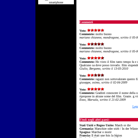
smartphone
Commenti
Voto:
Commento:
molto buono
mariano chianese, mondragone, scritto il 05-
Voto:
Commento:
molto buono
mariano chianese, mondragone, scritto il 05-
Voto:
Commento:
Ho visto il film tanto tempo fa e
Qualcuno sa dove posso trovarlo. film stupend
Giulio, Bergamo, scritto il 13-03-2010
Voto:
Commento:
ragazzi non sottovalutate questo fi
giuseppe, osimo, scritto il 02-04-2009
Voto:
Commento:
Gradirei conoscere il nome della c
ripropone in alcune scene del film. Grazie. g.v
Enzo, Marsala, scritto il 21-02-2009
Legg
Titoli negli altri paesi:
Stati Uniti e Regno Unito:
March or die
Germania:
Marschier oder stirb / In der Wüste
Spagna:
Marchar o morir
Francia:
Il était une fois la légion