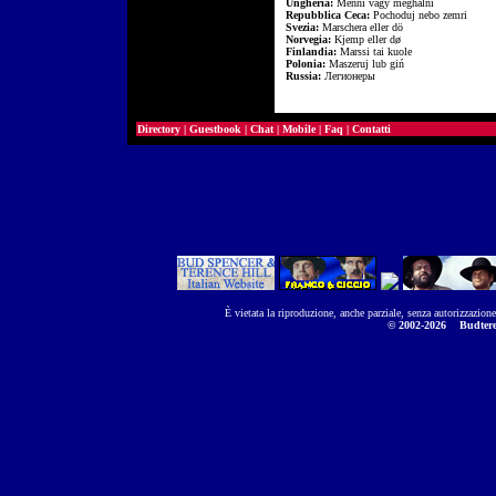
Ungheria:
Menni vagy meghalni
Repubblica Ceca:
Pochoduj nebo zemri
Svezia:
Marschera eller dö
Norvegia:
Kjemp eller dø
Finlandia:
Marssi tai kuole
Polonia:
Maszeruj lub giń
Russia:
Легионеры
Directory
|
Guestbook
|
Chat
|
Mobile
|
Faq
|
Contatti
È vietata la riproduzione, anche parziale, senza autorizzazion
© 2002-2026
Budtere