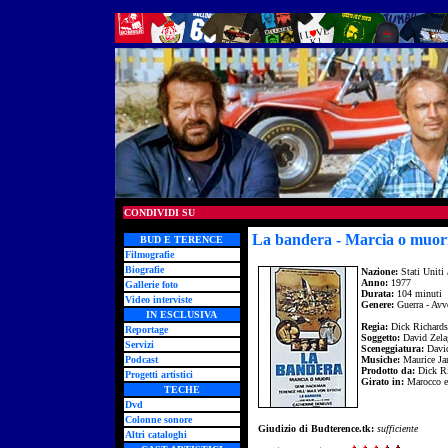
CONDIVIDI SU
La bandera - Marcia o muor
BUD E TERENCE
Filmografie
Biografie
Nazione:
Stati Uniti 
Anno:
1977
Gallerie foto
Durata:
104 minuti
Video interviste
Genere:
Guerra - Avv
IN ESCLUSIVA
Regia:
Dick Richards
Reportage
Soggetto:
David Zela
Servizi
Sceneggiatura:
Davi
Podcast
Musiche:
Maurice Jar
Prodotto da:
Dick Ri
Progetti artistici
Girato in:
Marocco e 
TECHE
Dvd
Colonne sonore
Giudizio di Budterence.tk:
sufficiente
Altri cataloghi