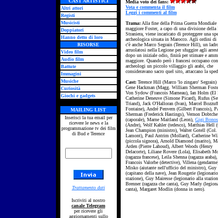
CAST ARTISTICI
Media voto dei fans:
Vota e commenta il film
Altri attori
Leggi i commenti al film
Registi
Musicisti
Trama:
Alla fine della Prima Guerra Mondiale 
maggiore Foster, a capo di una divisione della
Doppiatori
Straniera, viene incaricato di proteggere una sp
Hanno detto di loro
archeologica situata in Marocco. Agli ordini di
RISORSE
c'è anche Marco Segrain (Terence Hill), un ladr
arruolatosi nella Legione per sfuggire agli arres
Video film
dopo un iniziale odio, finirà per stimare e ammi
Audio film
maggiore. Quando però i francesi occupano con
archeologi un piccolo villaggio gli arabi, che
Battute
consideravano sacro quel sito, attaccano la sped
Immagini
Musiche
Cast:
Terence Hill (Marco 'lo zingaro' Segrain)
Gene Hackman (Magg. William Sherman Foste
Curiosità
Von Sydow (Francois Marneau), Ian Holm (El 
Giochi e gadgets
Catherine Deneuve (Simone Picard), Rufus (Se
Triand), Jack O'Halloran (Ivan), Marcel Bozzuff
Fontaine), André Penvern (Gilbert Francois), P
MAILING LIST
Sherman (Frederick Hastings), Vernon Dobtche
Inserisci la tua email per
(caporale), Marne Maitland (Leon),
Gigi Bonos
ricevere le news e la
(Andre), Wolf Kahler (tedesco), Matthias Hell (
programmazione tv dei film
Jean Champion (ministro), Walter Gotell (Col.
di Bud e Terence
Lamont), Paul Antrim (Mollard), Catherine Wi
(piccola signora), Arnold Diamond (marito), M
Arden (Pierre Lahoud), Albert Woods (Henry
Delacorte), Liliane Rovere (Lola), Elisabeth M
(ragazza francese), Leila Shenna (ragazza araba),
Francois Valorbe (detective), Villena (gendarme
Misko (aiutante nell'ufficio del ministro), Gu
(capitano della nave), Jean Rougerie (legionario
stazione), Guy Mairesse (legionario alla stazio
Brenner (ragazza che canta), Guy Marly (legion
Trattamento dati
canta), Margaret Modlin (donna in nero).
Iscriviti al nostro
canale Telegram
per ricevere gli
aggiornamenti sullo