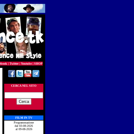
ebook
|
Twitter
|
Youtube
|
SHOP
CERCA NEL SITO
FILM IN TV
Programmazione
dal 03-08-2026
al 09-08-2026