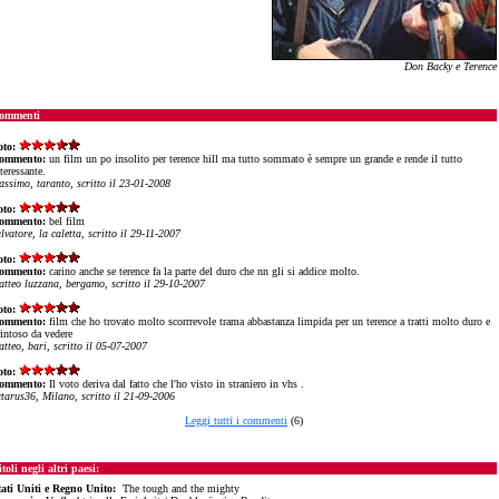
Don Backy e Terence
ommenti
oto:
ommento:
un film un po insolito per terence hill ma tutto sommato è sempre un grande e rende il tutto
teressante.
assimo, taranto, scritto il 23-01-2008
oto:
ommento:
bel film
lvatore, la caletta, scritto il 29-11-2007
oto:
ommento:
carino anche se terence fa la parte del duro che nn gli si addice molto.
atteo luzzana, bergamo, scritto il 29-10-2007
oto:
ommento:
film che ho trovato molto scorrrevole trama abbastanza limpida per un terence a tratti molto duro e
rintoso da vedere
tteo, bari, scritto il 05-07-2007
oto:
ommento:
Il voto deriva dal fatto che l'ho visto in straniero in vhs .
ctarus36, Milano, scritto il 21-09-2006
Leggi tutti i commenti
(6)
toli negli altri paesi:
tati Uniti e Regno Unito:
The tough and the mighty