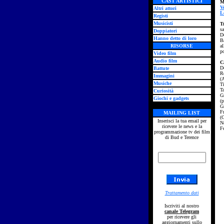
CAST ARTISTICI
M
V
Altri attori
L
Registi
Musicisti
T
sa
Doppiatori
Do
Hanno detto di loro
B
RISORSE
al
po
Video film
Audio film
C
D
Battute
R
Immagini
(
Musiche
T
T
Curiosità
Gr
Giochi e gadgets
(
G
F
MAILING LIST
(G
Inserisci la tua email per
N
ricevere le news e la
F
programmazione tv dei film
di Bud e Terence
Trattamento dati
Iscriviti al nostro
canale Telegram
per ricevere gli
aggiornamenti sullo