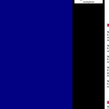
smartphone
C
V
C
in
m
V
C
sa
V
C
m
V
C
g
ma
V
C
a
Ti
S