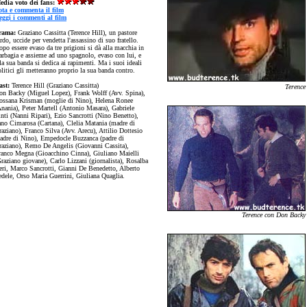
edia voto dei fans:
ota e commenta il film
eggi i commenti al film
rama:
Graziano Cassitta (Terence Hill), un pastore
rdo, uccide per vendetta l'assassino di suo fratello.
po essere evaso da tre prigioni si dà alla macchia in
arbagia e assieme ad uno spagnolo, evaso con lui, e
la sua banda si dedica ai rapimenti. Ma i suoi ideali
litici gli metteranno proprio la sua banda contro.
ast:
Terence Hill (Graziano Cassitta)
Terence
on Backy (Miguel Lopez), Frank Wolff (Avv. Spina),
ossana Krisman (moglie di Nino), Helena Ronee
Anania), Peter Martell (Antonio Masara), Gabriele
inti (Nanni Ripari), Ezio Sancrotti (Nino Benetto),
ano Cimarosa (Cartana), Clelia Matania (madre di
aziano), Franco Silva (Avv. Arecu), Attilio Dottesio
padre di Nino), Empedocle Buzzanca (padre di
raziano), Remo De Angelis (Giovanni Cassita),
ranco Megna (Gioacchino Cinna), Giuliano Maielli
raziano giovane), Carlo Lizzani (giornalista), Rosalba
eri, Marco Sancrotti, Gianni De Benedetto, Alberto
edele, Orso Maria Guerrini, Giuliana Quaglia.
Terence con Don Backy