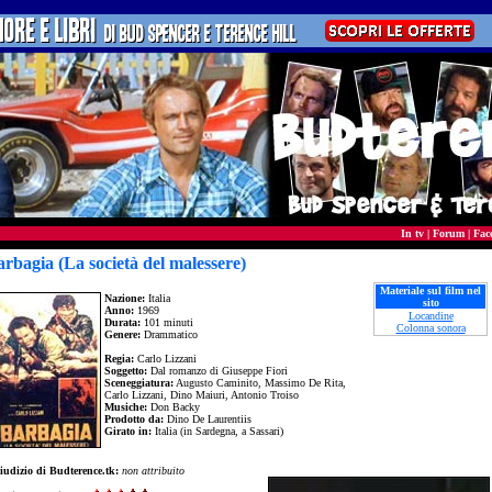
In tv
|
Forum
|
Fac
rbagia (La società del malessere)
Materiale sul film nel
Nazione:
Italia
sito
Anno:
1969
Locandine
Durata:
101 minuti
Colonna sonora
Genere:
Drammatico
Regia:
Carlo Lizzani
Soggetto:
Dal romanzo di Giuseppe Fiori
Sceneggiatura:
Augusto Caminito, Massimo De Rita,
Carlo Lizzani, Dino Maiuri, Antonio Troiso
Musiche:
Don Backy
Prodotto da:
Dino De Laurentiis
Girato in:
Italia (in Sardegna, a Sassari)
iudizio di Budterence.tk:
non attribuito