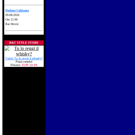
Piedone l'africano
09-08-2026
Ore 12.00
Rai Movie
B&T STYLE STORE
T-shirt Tu lo reggi il whisky?
Frasi celebri
Prezzo:
EUR 19,99