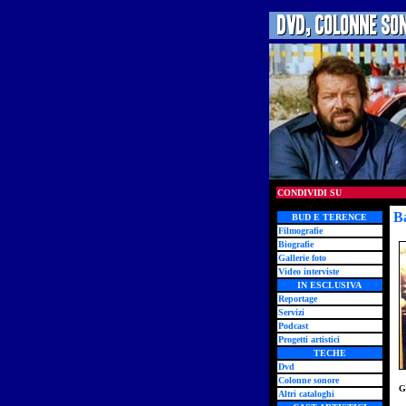
CONDIVIDI SU
Ba
BUD E TERENCE
Filmografie
Biografie
Gallerie foto
Video interviste
IN ESCLUSIVA
Reportage
Servizi
Podcast
Progetti artistici
TECHE
Dvd
Colonne sonore
G
Altri cataloghi