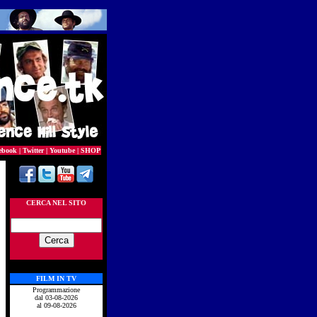
ebook
|
Twitter
|
Youtube
|
SHOP
CERCA NEL SITO
FILM IN TV
Programmazione
dal 03-08-2026
al 09-08-2026