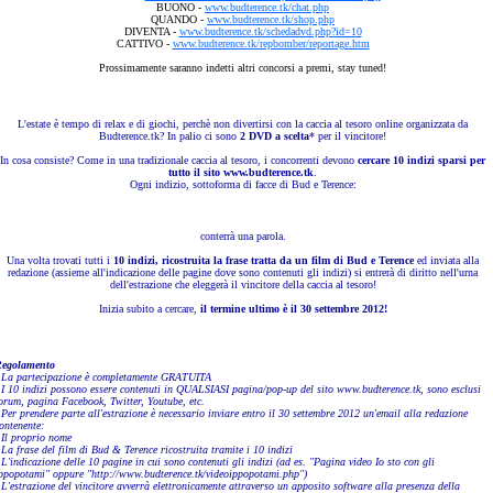
BUONO -
www.budterence.tk/chat.php
QUANDO -
www.budterence.tk/shop.php
DIVENTA -
www.budterence.tk/schedadvd.php?id=10
CATTIVO -
www.budterence.tk/repbomber/reportage.htm
Prossimamente saranno indetti altri concorsi a premi, stay tuned!
L'estate è tempo di relax e di giochi, perchè non divertirsi con la caccia al tesoro online organizzata da
Budterence.tk? In palio ci sono
2 DVD a scelta
* per il vincitore!
In cosa consiste? Come in una tradizionale caccia al tesoro, i concorrenti devono
cercare 10 indizi sparsi per
tutto il sito www.budterence.tk
.
Ogni indizio, sottoforma di facce di Bud e Terence:
conterrà una parola.
Una volta trovati tutti i
10 indizi, ricostruita la frase tratta da un film di Bud e Terence
ed inviata alla
redazione (assieme all'indicazione delle pagine dove sono contenuti gli indizi) si entrerà di diritto nell'urna
dell'estrazione che eleggerà il vincitore della caccia al tesoro!
Inizia subito a cercare,
il termine ultimo è il 30 settembre 2012!
egolamento
 La partecipazione è completamente GRATUITA
 I 10 indizi possono essere contenuti in QUALSIASI pagina/pop-up del sito www.budterence.tk, sono esclusi
orum, pagina Facebook, Twitter, Youtube, etc.
 Per prendere parte all'estrazione è necessario inviare entro il 30 settembre 2012 un'email alla redazione
ontenente:
 Il proprio nome
 La frase del film di Bud & Terence ricostruita tramite i 10 indizi
 L'indicazione delle 10 pagine in cui sono contenuti gli indizi (ad es. "Pagina video Io sto con gli
ppopotami" oppure "http://www.budterence.tk/videoippopotami.php")
 L'estrazione del vincitore avverrà elettronicamente attraverso un apposito software alla presenza della