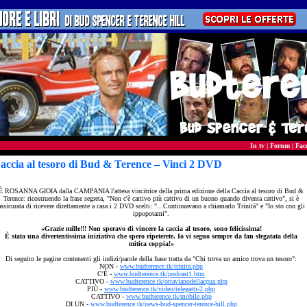
In tv
|
Forum
|
Fac
accia al tesoro di Bud & Terence – Vinci 2 DVD
È ROSANNA GIOIA dalla CAMPANIA l'attesa vincitrice della prima edizione della Caccia al tesoro di Bud &
Terence: ricostruendo la frase segreta, "Non c'è cattivo più cattivo di un buono quando diventa cattivo", si è
assicurata di ricevere direttamente a casa i 2 DVD scelti: "...Continuavano a chiamarlo Trinità" e "Io sto con gli
ippopotami".
«Grazie mille!!! Non speravo di vincere la caccia al tesoro, sono felicissima!
È stata una divertentissima iniziativa che spero ripeterete. Io vi seguo sempre da fan sfegatata della
mitica coppia!»
Di seguito le pagine contenenti gli indizi/parole della frase tratta da "Chi trova un amico trova un tesoro":
NON -
www.budterence.tk/trinita.php
C'È -
www.budterence.tk/podcast1.htm
CATTIVO -
www.budterence.tk/ottavianodellacqua.php
PIÙ -
www.budterence.tk/video/telegatti-2.php
CATTIVO -
www.budterence.tk/mobile.php
DI UN -
www.budterence.tk/news-bud-spencer-terence-hill.php