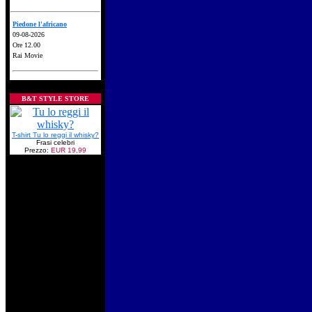
Piedone l'africano
09-08-2026
Ore 12.00
Rai Movie
B&T STYLE STORE
T-shirt Tu lo reggi il whisky?
Frasi celebri
Prezzo:
EUR 19,99