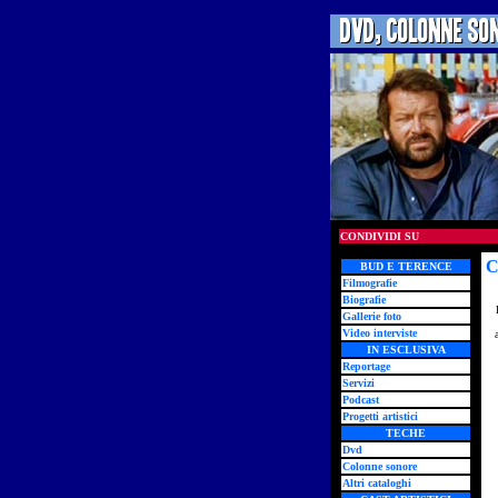
CONDIVIDI SU
C
BUD E TERENCE
Filmografie
Biografie
Gallerie foto
Video interviste
IN ESCLUSIVA
Reportage
Servizi
Podcast
Progetti artistici
TECHE
Dvd
Colonne sonore
Altri cataloghi