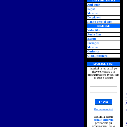
CAST ARTISTICI
Altri attori
Registi
Musicisti
Doppiatori
Hanno detto di loro
RISORSE
Video film
Audio film
Battute
Immagini
Musiche
Curiosità
Giochi e gadgets
MAILING LIST
Inserisci la tua email per
ricevere le news e la
programmazione tv dei film
di Bud e Terence
R
-
-
f
-
Trattamento dati
c
·
·
Iscriviti al nostro
·
canale Telegram
i
per ricevere gli
-
aggiornamenti sullo