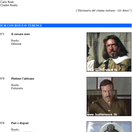
 Carlo Reali
 Charles Really
("Dizionario del cinema italiano - Gli Attori")
FILM CON BUD E/O TERENCE
971
Il corsaro nero
Ruolo:
Delussac
978
Piedone l'africano
Ruolo:
Poliziotto
978
Pari e dispari
Ruolo: