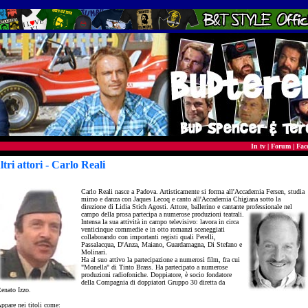
In tv
|
Forum
|
Fac
ltri attori - Carlo Reali
- actor
Carlo Reali nasce a Padova. Artisticamente si forma all'Accademia Fersen, studia
mimo e danza con Jaques Lecoq e canto all'Accademia Chigiana sotto la
direzione di Lidia Stich Agosti. Attore, ballerino e cantante professionale nel
campo della prosa partecipa a numerose produzioni teatrali.
Intensa la sua attività in campo televisivo: lavora in circa
venticinque commedie e in otto romanzi sceneggiati
collaborando con importanti registi quali Perelli,
Passalacqua, D'Anza, Maiano, Guardamagna, Di Stefano e
Molinari.
Ha al suo attivo la partecipazione a numerosi film, fra cui
"Monella" di Tinto Brass. Ha partecipato a numerose
produzioni radiofoniche. Doppiatore, è socio fondatore
della Compagnia di doppiatori Gruppo 30 diretta da
enato Izzo.
ppare nei titoli come: