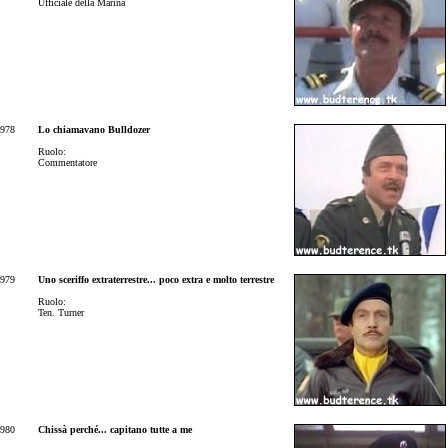
Ufficiale della Marina
978
Lo chiamavano Bulldozer
Ruolo:
Commentatore
979
Uno sceriffo extraterrestre... poco extra e molto terrestre
Ruolo:
Ten. Turner
980
Chissà perché... capitano tutte a me