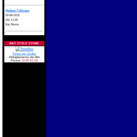
Piedone l'africano
09-08-2026
Ore 12.00
Rai Movie
B&T STYLE STORE
Felpa zip Jumbo
Abbigliamento dei film
Prezzo:
EUR 42,49