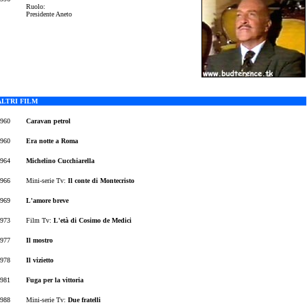
Ruolo:
Presidente Aneto
ALTRI FILM
960
Caravan petrol
960
Era notte a Roma
964
Michelino Cucchiarella
966
Mini-serie Tv
:
Il conte di Montecristo
969
L'amore breve
973
Film Tv:
L'età di Cosimo de Medici
977
Il mostro
978
Il vizietto
981
Fuga per la vittoria
988
Mini-serie Tv
:
Due fratelli