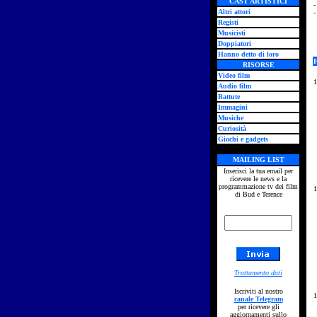
CAST ARTISTICI
-
Altri attori
-
Registi
Musicisti
Doppiatori
Hanno detto di loro
RISORSE
Video film
1
Audio film
Battute
Immagini
Musiche
Curiosità
Giochi e gadgets
MAILING LIST
Inserisci la tua email per
ricevere le news e la
programmazione tv dei film
1
di Bud e Terence
Trattamento dati
Iscriviti al nostro
1
canale Telegram
per ricevere gli
aggiornamenti sullo