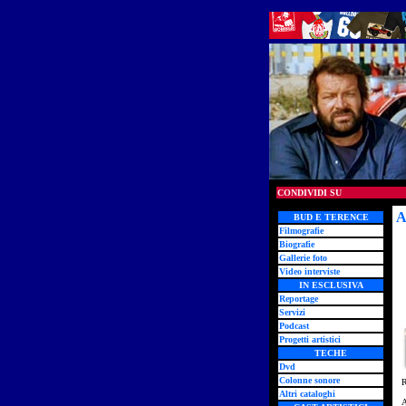
CONDIVIDI SU
A
BUD E TERENCE
Filmografie
Biografie
Gallerie foto
Video interviste
IN ESCLUSIVA
Reportage
Servizi
Podcast
Progetti artistici
TECHE
Dvd
Colonne sonore
R
Altri cataloghi
A