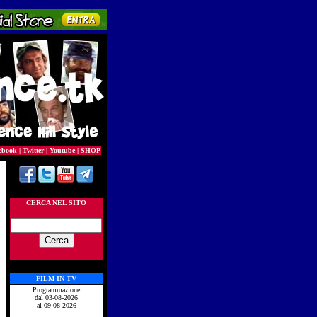
ebook
|
Twitter
|
Youtube
|
SHOP
CERCA NEL SITO
FILM IN TV
Programmazione
dal 03-08-2026
al 09-08-2026