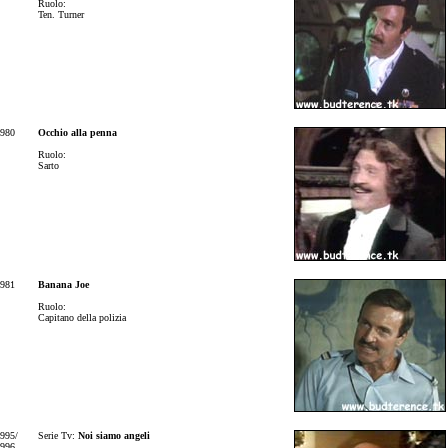
Ruolo:
Ten. Turner
980
Occhio alla penna
Ruolo:
Sarto
981
Banana Joe
Ruolo:
Capitano della polizia
995/
Serie Tv:
Noi siamo angeli
996