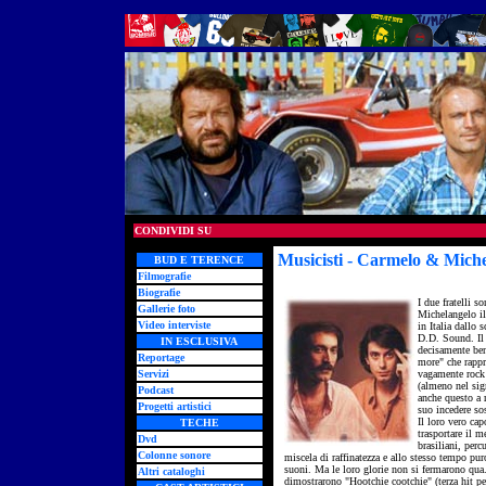
CONDIVIDI SU
Musicisti - Carmelo & Mich
BUD E TERENCE
Filmografie
Biografie
I due fratelli 
Gallerie foto
Michelangelo il
Video interviste
in Italia dallo
D.D. Sound. Il 
IN ESCLUSIVA
decisamente be
Reportage
more" che rappr
Servizi
vagamente rock 
(almeno nel sig
Podcast
anche questo a 
Progetti artistici
suo incedere so
Il loro vero ca
TECHE
trasportare il m
Dvd
brasiliani, per
Colonne sonore
miscela di raffinatezza e allo stesso tempo pur
suoni. Ma le loro glorie non si fermarono qua
Altri cataloghi
dimostrarono "Hootchie cootchie" (terza hit pe