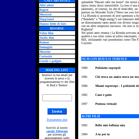
CAST ARTISTICI
splendida "Hawaii calls me home" che inizia i
Altri attori
tipico ritmo disco irresistibile.
La loro è una d
(anzitutto, of course), un che di funk/r&b, un
Registi
persino un Moroder Style ("Show me you love"
Musicisti
I La Bionda si accorsero di aver spremuto a 
Doppiatori
("Bandido" e "High energy") sul tramonto della
ne dimostrarono tanto anche con diversi singo
Hanno detto di loro
con un altro strepitoso successo: chi non si ri
RISORSE
Righeira?
Nei primi anni ottanta i La Bionda scrivono a
Video film
qualità e con ritmi come al solito trascinanti,
Audio film
Hill, utilizzando vari pseudonimi come The F
Battute
Coyotes.
Immagini
Musiche
Curiosità
FILM CON BUD E/O TERENCE
Giochi e gadgets
1980
Poliziotto superpiù
MAILING LIST
Inserisci la tua email per
1981
Chi trova un amico trova un tes
ricevere le news e la
programmazione tv dei film
di Bud e Terence
1980
Miami supercops - I poliziotti de
1982
Cane e gatto
1997
Potenza virtuale
ALTRI FILM
Trattamento dati
1982
Bello mio bellezza mia
Iscriviti al nostro
canale Telegram
1984
A tu per tu
per ricevere gli
aggiornamenti sullo