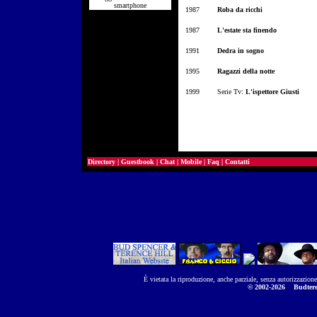
smartphone
1987
Roba da ricchi
1987
L'estate sta finendo
1991
Dedra in sogno
1995
Ragazzi della notte
1999
Serie Tv:
L'ispettore Giusti
Directory
|
Guestbook
|
Chat
|
Mobile
|
Faq
|
Contatti
È vietata la riproduzione, anche parziale, senza autorizzazion
© 2002-2026
Budtere