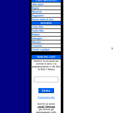
CAST ARTISTICI
Altri attori
Registi
Musicisti
Doppiatori
Hanno detto di loro
RISORSE
Video film
Audio film
Battute
Immagini
Musiche
Curiosità
T
Giochi e gadgets
MAILING LIST
Inserisci la tua email per
ricevere le news e la
programmazione tv dei film
di Bud e Terence
Trattamento dati
Iscriviti al nostro
canale Telegram
per ricevere gli
aggiornamenti sullo