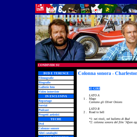
CONDIVIDI SU
Colonna sonora - Charlesto
BUD E TERENCE
Filmografie
Biografie
Gallerie foto
45 GIRI
Video interviste
LATO A
IN ESCLUSIVA
1 .
Mago
Reportage
Cantano gli Oliver Onions
Servizi
LATO B
Podcast
2 .
Road to hell
Progetti artistici
*1: nei titoli, nel balletto di Bud
TECHE
*2: colonna sonora del film "Afyon op
Dvd
Colonne sonore
Altri cataloghi