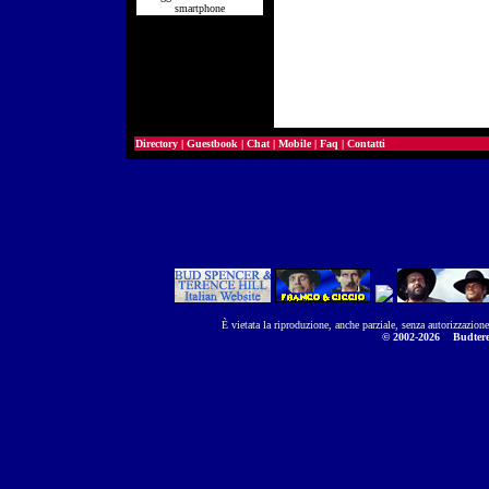
smartphone
Directory
|
Guestbook
|
Chat
|
Mobile
|
Faq
|
Contatti
È vietata la riproduzione, anche parziale, senza autorizzazion
© 2002-2026
Budtere