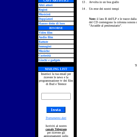
CAST ARTISTICI
13 .
Avvolta in un boa giallo
Altri attori
14 .
Un eroe dei nostri tempi
Registi
Musicisti
Doppiatori
Note:
il lato B dell'LP e le tracce dalla
del CD contengono la colonna sonora d
Hanno detto di loro
"Accadde al penitenziario".
RISORSE
Video film
Audio film
Battute
Immagini
Musiche
Curiosità
Giochi e gadgets
T
MAILING LIST
Inserisci la tua email per
ricevere le news e la
programmazione tv dei film
di Bud e Terence
Trattamento dati
Iscriviti al nostro
canale Telegram
per ricevere gli
aggiornamenti sullo