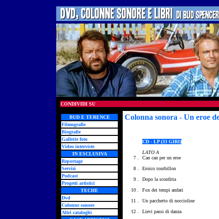
CONDIVIDI SU
Colonna sonora - Un eroe de
BUD E TERENCE
Filmografie
Biografie
Gallerie foto
CD - LP (33 GIRI)
Video interviste
LATO A
IN ESCLUSIVA
7 .
Can can per un eroe
Reportage
Servizi
8 .
Eroico tourbillon
Podcast
9 .
Dopo la sconfitta
Progetti artistici
10 .
Fox dei tempi andati
TECHE
Dvd
11 .
Un pacchetto di noccioline
Colonne sonore
12 .
Lievi passi di danza
Altri cataloghi