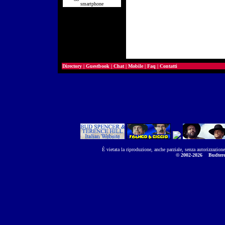
smartphone
Directory
|
Guestbook
|
Chat
|
Mobile
|
Faq
|
Contatti
È vietata la riproduzione, anche parziale, senza autorizzazion
© 2002-2026
Budtere