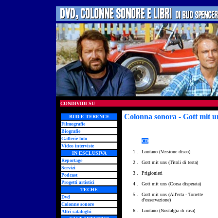
CONDIVIDI SU
Colonna sonora - Gott mit un
BUD E TERENCE
Filmografie
Biografie
Gallerie foto
CD
Video interviste
1 .
Lontano (Versione disco)
IN ESCLUSIVA
Reportage
2 .
Gott mit uns (Titoli di testa)
Servizi
3 .
Prigionieri
Podcast
Progetti artistici
4 .
Gott mit uns (Corsa disperata)
TECHE
5 .
Gott mit uns (All'erta - Torrette
Dvd
d'osservazione)
Colonne sonore
6 .
Lontano (Nostalgia di casa)
Altri cataloghi