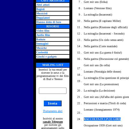
CAST ARTISTICI
7 .
Gott mit uns (Erika)
Altri attori
8 .
Lontano (Versione film)
Registi
Musicisti
9 .
La mitraglia (Incarcerati)
Doppiatori
10 .
Nella garitta (Il capitano Miller)
Hanno detto di loro
RISORSE
11 .
Nella garitta (Riunione degli ufficiali)
Video film
12 .
La mitraglia (Incarcerati - Secondo)
Audio film
Battute
13 .
Nella garitta (Un cielo senza aerei)
Immagini
14 .
Nella garitta (Corte marziale)
Musiche
Curiosità
15 .
Gott mit uns (La guerra è finita!)
Giochi e gadgets
16 .
Nella garitta (Discussione col generale)
MAILING LIST
Gott mit uns (In cella)
17 .
Inserisci la tua email per
Lontano (Nostalgia delle donne)
ricevere le news e la
18 .
programmazione tv dei film
La mitraglia (Una questione di principi
di Bud e Terence
19 .
Gott mit uns (La promozione)
20 .
La mitraglia (La decisione)
21 .
Gott mit uns (All'alba del quinto giorn
22 .
Percussioni e marcia (Titoli di coda)
Lontano (Arrangiamento 1974)
Trattamento dati
23 .
Iscriviti al nostro
24 .
RACCOLTA IN LP (33 GIRI)
canale Telegram
per ricevere gli
Occupazione 1939 (Gott mit uns)
aggiornamenti sullo