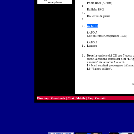
smartphone
Prima linea (All'erta)
4
.
Raffiche 1942
7 .
Bollettini di guerra
8 .
9 .
45 GIRI
LATO A
Gott mit uns (Occupazione 1939)
LATO B
1 .
Lontano
2 .
Note:
la versione del CD con 7 tracce 
anche la colonna sonora del film "
L'Ag
a morire
" dalla traccia 1 alla 14.
I 4 brani succitati provengono dalla rac
LP "Pathos bellico".
T
Directory
|
Guestbook
|
Chat
|
Mobile
|
Faq
|
Contatti