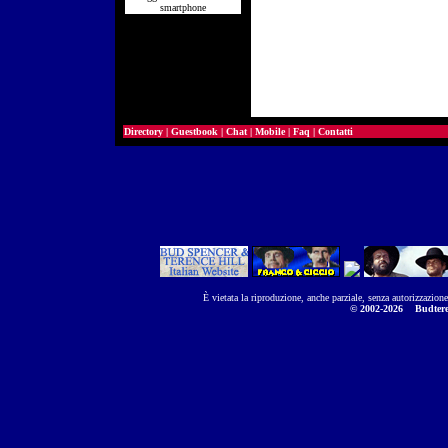
smartphone
Directory
|
Guestbook
|
Chat
|
Mobile
|
Faq
|
Contatti
È vietata la riproduzione, anche parziale, senza autorizzazion
© 2002-2026
Budtere