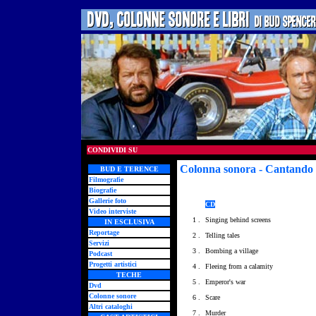
CONDIVIDI SU
Colonna sonora - Cantando d
BUD E TERENCE
Filmografie
Biografie
Gallerie foto
CD
Video interviste
1 .
Singing behind screens
IN ESCLUSIVA
Reportage
2 .
Telling tales
Servizi
3 .
Bombing a village
Podcast
Progetti artistici
4 .
Fleeing from a calamity
TECHE
5 .
Emperor's war
Dvd
Colonne sonore
6 .
Scare
Altri cataloghi
7 .
Murder