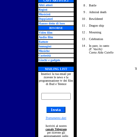
CAST ARTISTICI
Altri attori
8 .
Battle
Registi
9 .
Admiral death
Musicisti
Doppiatori
10 .
Bewildered
Hanno detto di loro
11 .
Dragon ship
RISORSE
12 .
Mourning
Video film
Audio film
13 .
Celebration
Battute
14 .
In pace, in canto
Immagini
(F. Vacchi)
Musiche
Canta Alda Caiello
Curiosità
Giochi e gadgets
T
MAILING LIST
Inserisci la tua email per
ricevere le news e la
programmazione tv dei film
di Bud e Terence
Trattamento dati
Iscriviti al nostro
canale Telegram
per ricevere gli
aggiornamenti sullo