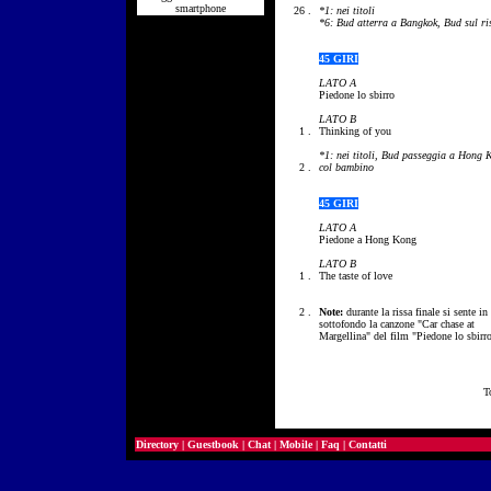
smartphone
26 .
*1: nei titoli
*6: Bud atterra a Bangkok, Bud sul ri
45 GIRI
LATO A
Piedone lo sbirro
LATO B
1 .
Thinking of you
*1: nei titoli, Bud passeggia a Hong
2 .
col bambino
45 GIRI
LATO A
Piedone a Hong Kong
LATO B
1 .
The taste of love
2 .
Note:
durante la rissa finale si sente in
sottofondo la canzone "Car chase at
Margellina" del film "Piedone lo sbirro
T
Directory
|
Guestbook
|
Chat
|
Mobile
|
Faq
|
Contatti