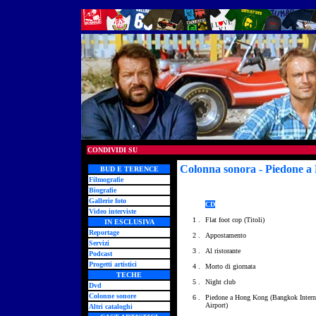
CONDIVIDI SU
Colonna sonora - Piedone 
BUD E TERENCE
Filmografie
Biografie
Gallerie foto
CD
Video interviste
1 .
Flat foot cop (Titoli)
IN ESCLUSIVA
Reportage
2 .
Appostamento
Servizi
3 .
Al ristorante
Podcast
Progetti artistici
4 .
Morto di giornata
TECHE
5 .
Night club
Dvd
Colonne sonore
6 .
Piedone a Hong Kong (Bangkok Intern
Airport)
Altri cataloghi