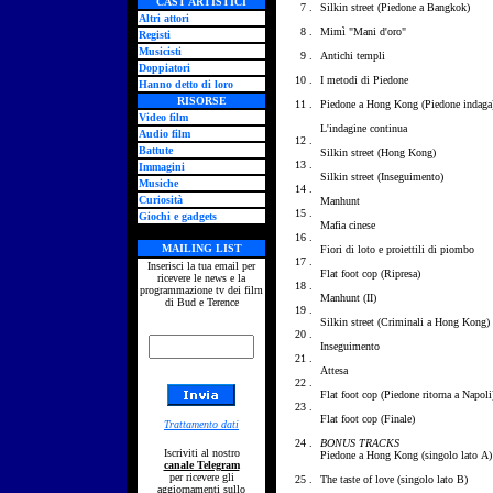
CAST ARTISTICI
7 .
Silkin street (Piedone a Bangkok)
Altri attori
8 .
Mimì "Mani d'oro"
Registi
Musicisti
9 .
Antichi templi
Doppiatori
10 .
I metodi di Piedone
Hanno detto di loro
RISORSE
11 .
Piedone a Hong Kong (Piedone indaga
Video film
L'indagine continua
Audio film
12 .
Battute
Silkin street (Hong Kong)
13 .
Immagini
Silkin street (Inseguimento)
Musiche
14 .
Curiosità
Manhunt
15 .
Giochi e gadgets
Mafia cinese
16 .
MAILING LIST
Fiori di loto e proiettili di piombo
17 .
Inserisci la tua email per
Flat foot cop (Ripresa)
ricevere le news e la
18 .
programmazione tv dei film
Manhunt (II)
di Bud e Terence
19 .
Silkin street (Criminali a Hong Kong)
20 .
Inseguimento
21 .
Attesa
22 .
Flat foot cop (Piedone ritorna a Napoli
23 .
Flat foot cop (Finale)
Trattamento dati
24 .
BONUS TRACKS
Iscriviti al nostro
Piedone a Hong
Kong
(singolo
lato
A)
canale Telegram
per ricevere gli
25 .
The taste of love (singolo lato B)
aggiornamenti sullo