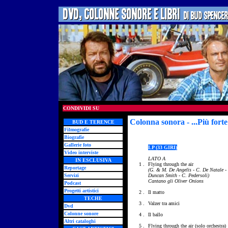
CONDIVIDI SU
Colonna sonora - ...Più forte
BUD E TERENCE
Filmografie
Biografie
Gallerie foto
LP (33 GIRI)
Video interviste
LATO A
IN ESCLUSIVA
1 .
Flying through the air
Reportage
(G. & M. De Angelis - C. De Natale - 
Servizi
Duncan Smith - C. Pedersoli)
Cantano gli Oliver Onions
Podcast
Progetti artistici
2 .
Il matto
TECHE
3 .
Valzer tra amici
Dvd
Colonne sonore
4 .
Il ballo
Altri cataloghi
5 .
Flying through the air (solo orchestra)