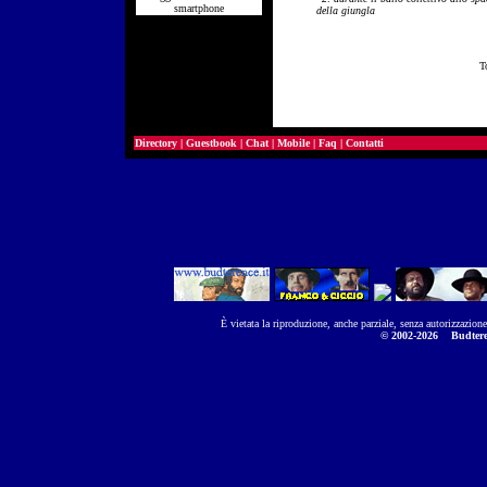
smartphone
della giungla
T
Directory
|
Guestbook
|
Chat
|
Mobile
|
Faq
|
Contatti
È vietata la riproduzione, anche parziale, senza autorizzazion
© 2002-2026
Budtere