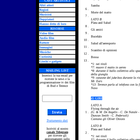
CAST ARTISTICI
Altri attori
Samba
6 .
Registi
Morte del matto
Musicisti
7 .
Doppiatori
LATO B
Plata and Salud
Hanno detto di loro
8 .
RISORSE
Gli amici
9 .
Video film
Bucefalo
Audio film
10 .
Battute
Salud all'aereoporto
11 .
Immagini
Scambio di opinioni
Musiche
12 .
Curiosità
Bossa
13 .
Giochi e gadgets
*1:
nei titoli
*7: muore il matto in aereo
MAILING LIST
*8: durante il ballo collettivo allo spa
della giungla
Inserisci la tua email per
*9: canzone del juke-box durante la ri
ricevere le news e la
Mr. Ears
programmazione tv dei film
*13: Terence parla al telefono con la f
di Bud e Terence
Naso
45 GIRI
LATO A
Flying through the air
1 .
(G. & M. De Angelis - C. De Natale - 
Duncan Smith - C. Pedersoli)
Cantano gli Oliver Onions
Trattamento dati
LATO B
Iscriviti al nostro
Plata and Salud
canale Telegram
2 .
per ricevere gli
*1:
nei titoli
aggiornamenti sullo
*2: durante il ballo collettivo allo spa