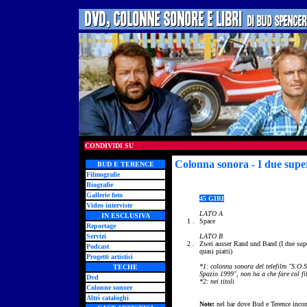
CONDIVIDI SU
Colonna sonora - I due super
BUD E TERENCE
Filmografie
Biografie
Gallerie foto
45 GIRI
Video interviste
LATO A
IN ESCLUSIVA
1 .
Space
Reportage
Servizi
LATO B
2 .
Zwei ausser Rand und Band (I due sup
Podcast
quasi piatti)
Progetti artistici
*1: colonna sonora del telefilm "S.O.S
TECHE
Spazio 1999", non ha a che fare col fi
Dvd
*2: nei titoli
Colonne sonore
Altri cataloghi
Note:
nel bar dove Bud e Terence incon