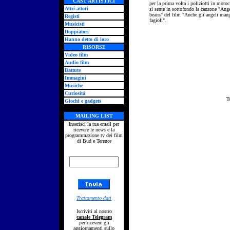
CAST ARTISTICI
per la prima volta i poliziotti in motoc
Altri attori
si sente in sottofondo la canzone "Ang
beans" del film "Anche gli angeli man
Registi
fagioli".
Musicisti
Doppiatori
Hanno detto di loro
RISORSE
Video film
Audio film
Battute
Immagini
Musiche
Curiosità
T
Giochi e gadgets
MAILING LIST
Inserisci la tua email per
ricevere le news e la
programmazione tv dei film
di Bud e Terence
Trattamento dati
Iscriviti al nostro
canale Telegram
per ricevere gli
aggiornamenti sullo