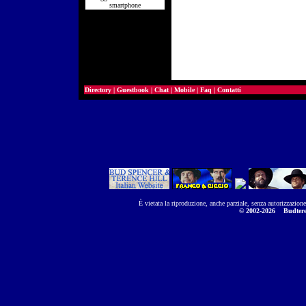
smartphone
Directory
|
Guestbook
|
Chat
|
Mobile
|
Faq
|
Contatti
È vietata la riproduzione, anche parziale, senza autorizzazion
© 2002-2026
Budtere