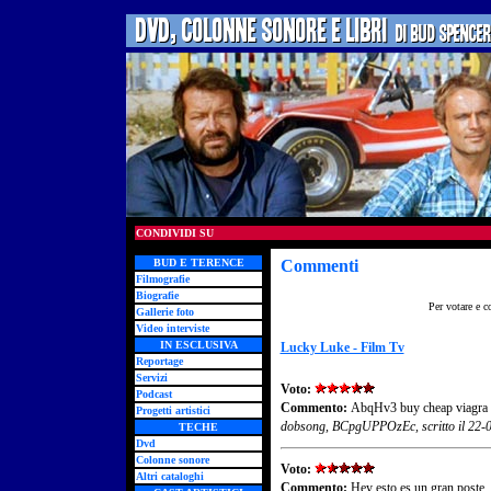
CONDIVIDI SU
BUD E TERENCE
Commenti
Filmografie
Biografie
Per votare e c
Gallerie foto
Video interviste
IN ESCLUSIVA
Lucky Luke - Film Tv
Reportage
Servizi
Voto:
Podcast
Commento:
AbqHv3 buy cheap viagra ht
Progetti artistici
dobsong, BCpgUPPOzEc, scritto il 22-
TECHE
Dvd
Colonne sonore
Voto:
Altri cataloghi
Commento:
Hey esto es un gran poste. 