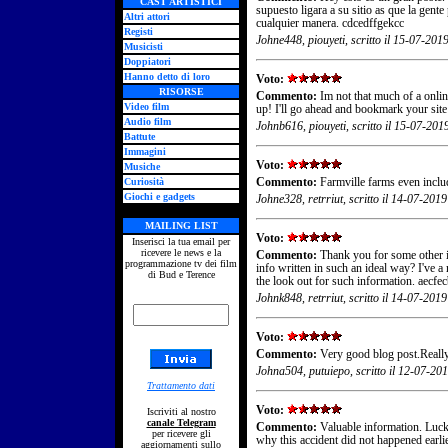
CAST ARTISTICI
supuesto ligara a su sitio as que la gente
Altri attori
cualquier manera. cdcedffgekcc
Registi
Johne448, piouyeti, scritto il 15-07-201
Musicisti
Doppiatori
Hanno detto di loro
Voto:
RISORSE
Commento:
Im not that much of a online
Video film
up! I'll go ahead and bookmark your sit
Audio film
Johnb616, piouyeti, scritto il 15-07-201
Battute
Immagini
Voto:
Musiche
Curiosità
Commento:
Farmville farms even includ
Giochi e gadgets
Johne328, retrriut, scritto il 14-07-2019
MAILING LIST
Voto:
Inserisci la tua email per
ricevere le news e la
Commento:
Thank you for some other i
programmazione tv dei film
info written in such an ideal way? I've a
di Bud e Terence
the look out for such information. aecfe
Johnk848, retrriut, scritto il 14-07-2019
Voto:
Commento:
Very good blog post.Really
Johna504, putuiepo, scritto il 12-07-20
Trattamento dati
Voto:
Iscriviti al nostro
canale Telegram
Commento:
Valuable information. Luck
per ricevere gli
why this accident did not happened earl
aggiornamenti sullo