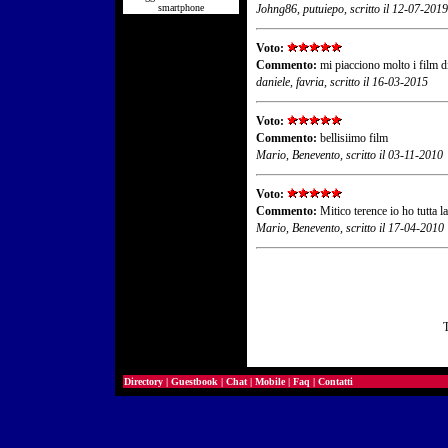
smartphone
Johng86, putuiepo, scritto il 12-07-2019
Voto:
Commento:
mi piacciono molto i film d
daniele, favria, scritto il 16-03-2015
Voto:
Commento:
bellisiimo film
Mario, Benevento, scritto il 03-11-2010
Voto:
Commento:
Mitico terence io ho tutta la
Mario, Benevento, scritto il 17-04-2010
T
Directory
|
Guestbook
|
Chat
|
Mobile
|
Faq
|
Contatti