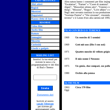
CAST ARTISTICI
Altra natura hanno i commenti per film impegn
Altri attori
"Escalation", "Partner" e "Cuore di mamma". È 
Algeri", "Mussolini ultimo atto", "Uomini e no
Registi
thing", "Mission", "Bugsy", "Love affairs" e 
Musicisti
Negli anni novanta continua la sua produzione i
Doppiatori
"Sostiene Pereira" e "Vite strozzate", vincend
inverso" e il Leone d'oro alla carriera nel 199
Hanno detto di loro
RISORSE
Video film
Audio film
FILM CON BUD E/O TERENCE
Battute
Immagini
1969
Un esercito di 5 uomini
Musiche
Curiosità
1969
Gott mit uns (Dio è con noi)
Giochi e gadgets
1971
Quattro mosche di velluto grigio
MAILING LIST
1973
Il mio nome è Nessuno
Inserisci la tua email per
ricevere le news e la
programmazione tv dei film
1975
Un genio, due compari, un poll
di Bud e Terence
1980
Occhio alla penna
ALTRI FILM
1961/
Circa 570 film
Oggi
Trattamento dati
Iscriviti al nostro
canale Telegram
per ricevere gli
aggiornamenti sullo