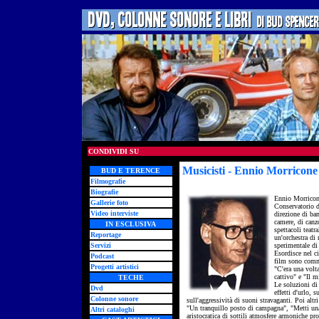
CONDIVIDI SU
Musicisti - Ennio Morricone
BUD E TERENCE
Filmografie
Biografie
Ennio Morricon
Gallerie foto
Conservatorio d
Video interviste
direzione di ba
camere, di canzo
IN ESCLUSIVA
spettacoli teatr
Reportage
un'orchestra di
Servizi
sperimentale di
Esordisce nel c
Podcast
film sono comme
Progetti artistici
"C'era una volta
cattivo" e "Il 
TECHE
Le soluzioni di
Dvd
effetti d'urlo,
Colonne sonore
sull'aggressività di suoni stravaganti. Poi al
"Un tranquillo posto di campagna", "Metti una 
Altri cataloghi
aristocratica di sottili atmosfere armoniche pr