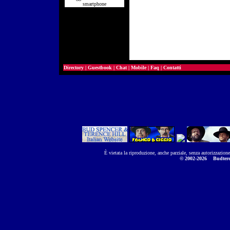
smartphone
Directory
|
Guestbook
|
Chat
|
Mobile
|
Faq
|
Contatti
È vietata la riproduzione, anche parziale, senza autorizzazion
© 2002-2026
Budtere