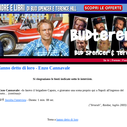
In tv
|
Forum
|
Fac
anno detto di loro
- Enzo Cannavale
Si ringraziano le fonti indicate sotto le interviste.
Enzo Cannavale:
«Io facevo il brigadiere Caputo, e giravamo una scena proprio qui a Napoli all'ingresso del
porto...
(continua)
»
Ascolta l'intervista
- Durata: 1 min. 08 sec.
("Stracult", Raidue, luglio 2003
)
Torna a
hanno detto di loro