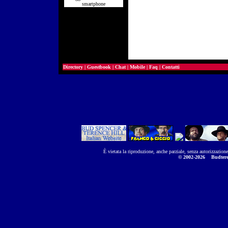
smartphone
Directory
|
Guestbook
|
Chat
|
Mobile
|
Faq
|
Contatti
È vietata la riproduzione, anche parziale, senza autorizzazion
© 2002-2026
Budtere