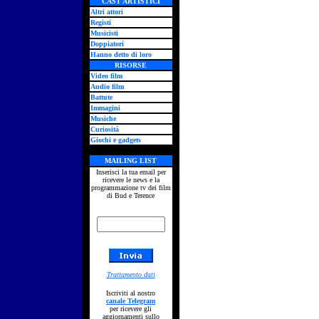
CAST ARTISTICI
Altri attori
Registi
Musicisti
Doppiatori
Hanno detto di loro
RISORSE
Video film
Audio film
Battute
Immagini
Musiche
Curiosità
Giochi e gadgets
MAILING LIST
Inserisci la tua email per
ricevere le news e la
programmazione tv dei film
di Bud e Terence
Trattamento dati
Iscriviti al nostro
canale Telegram
per ricevere gli
aggiornamenti sullo