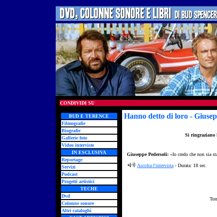
CONDIVIDI SU
Hanno detto di loro
- Giusep
BUD E TERENCE
Filmografie
Biografie
Si ringraziano l
Gallerie foto
Video interviste
IN ESCLUSIVA
Giuseppe Pedersoli:
«Io credo che non sia st
Reportage
Ascolta l'intervista
- Durata: 18 sec.
Servizi
Podcast
Progetti artistici
TECHE
Dvd
Tor
Colonne sonore
Altri cataloghi