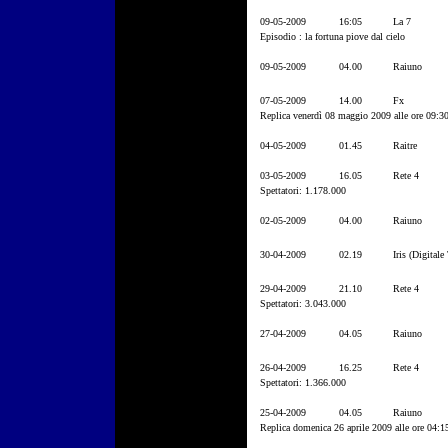
09-05-2009
16:05
La 7
Episodio : la fortuna piove dal cielo
09-05-2009
04.00
Raiuno
07-05-2009
14.00
Fx
Replica venerdì 08 maggio 2009 alle ore 09:3
04-05-2009
01.45
Raitre
03-05-2009
16.05
Rete 4
Spettatori: 1.178.000
02-05-2009
04.00
Raiuno
30-04-2009
02.19
Iris (Digitale 
29-04-2009
21.10
Rete 4
Spettatori: 3.043.000
27-04-2009
04.05
Raiuno
26-04-2009
16.25
Rete 4
Spettatori: 1.366.000
25-04-2009
04.05
Raiuno
Replica domenica 26 aprile 2009 alle ore 04:1