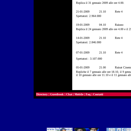
Replica il 31 gennaio 2009 alle ore 4.00.
21-01-2009
21.10
Rete 4
Spettatori: 2.964.000
19-01-2009
04.10
Raiuno
Replica il 24 gennaio 2009 alle ore 4.00 e il 2
14-01-2009
21.10
Rete 4
Spettatori: 2.846.000
07-01-2009
21.10
Rete 4
Spettatori : 3.107.000
05-01-2009
21.00
Raisat Cinem
Repliche il 7 gennaio alle ore 18.10, il 9 genn
il 10 gennaio alle ore 11.10 e il 11 gennaio all
Directory
|
Guestbook
|
Chat
|
Mobile
|
Faq
|
Contatti