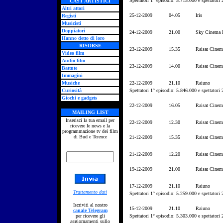
Spettatori 1° episodio: 5.715.000 e spettatori
CAST ARTISTICI
Altri attori
25-12-2009
04.05
Iris
Registi
Musicisti
Doppiatori
24-12-2009
21.00
Sky Cinema I
Hanno detto di loro
RISORSE
23-12-2009
15.35
Raisat Cinem
Video film
Audio film
23-12-2009
14.00
Raisat Cinem
Battute
Immagini
Musiche
22-12-2009
21.10
Raiuno
Curiosità
Spettatori 1° episodio: 5.846.000 e spettatori
Giochi e gadgets
22-12-2009
16.05
Raisat Cinem
MAILING LIST
Inserisci la tua email per
22-12-2009
12.30
Raisat Cinem
ricevere le news e la
programmazione tv dei film
di Bud e Terence
21-12-2009
15.35
Raisat Cinem
21-12-2009
12.20
Raisat Cinem
19-12-2009
21.00
Raisat Cinem
17-12-2009
21.10
Raiuno
Trattamento dati
Spettatori 1° episodio: 5.259.000 e spettatori
Iscriviti al nostro
15-12-2009
21.10
Raiuno
canale Telegram
per ricevere gli
Spettatori 1° episodio: 5.303.000 e spettatori
aggiornamenti sullo