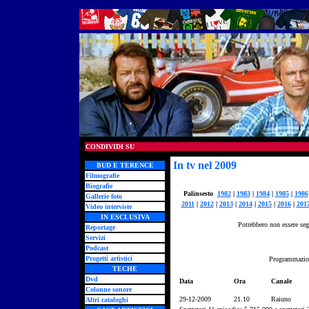
CONDIVIDI SU
In tv nel 2009
BUD E TERENCE
Filmografie
Biografie
Palinsesto
1982
|
1983
|
1984
|
1985
|
1986
Gallerie foto
2011
|
2012
|
2013
|
2014
|
2015
|
2016
|
201
Video interviste
IN ESCLUSIVA
Potrebbero non essere segn
Reportage
Servizi
Podcast
Progetti artistici
Programmazion
TECHE
Dvd
Data
Ora
Canale
Colonne sonore
29-12-2009
21.10
Raiuno
Altri cataloghi