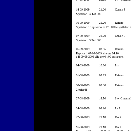
14-09-2009
21.20
Canale 5
Spettatori: 3.428.000
10-09-2009
21.20
Raiuno
Spettatori 1° episodio: 6.478.000 e spettatori
07-09-2009
21.20
Canale 5
Spettatori: 3.941.000
06-09-2009
03.55
Raiuno
Replica il 07-09-2009 alle ore 04:10
e il 09-09-2009 alle ore 04:00 su raiuno.
04-09-2009
10.00
Iris
31-08-2009
03.25
Raiuno
30-08-2009
03.30
Raiuno
2 episodi
27-08-2009
16.50
Sky Cinema I
24-08-2009
02.10
La 7
22-08-2009
21.10
Rai 4
16-08-2009
21.10
Rai 4