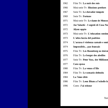
1962
Film Tv:
La nuit des rois
1966
Mini-serie Tv:
Illusions perdues
1967
Serie Tv:
Le chevalier tempete
1969
Serie Tv:
Fortune
1971
Mini-serie Tv:
Le dame de Monso
1972
Joe Valachi - I segreti di Cosa No
1972
Afyon oppio
1973
Mini-serie Tv:
L'education sentim
1973
L'altra faccia del padrino
1974
L'accusa è violenza carnale e omi
1974
Impossible... pas francais
1975
Film Tv:
Les Rosenberg ne doive
1976
Film Tv:
Le berger des abeilles
1977
Serie Tv:
Peter Voss, der Million
1977
Cara sposa
1980
Film Tv:
La venus d'Ille
1984
Film Tv:
Le scenario defendu
1984
La 7eme cible
1986
Film Tv:
Leon Blum a l'echelle 
1996
Corto:
J'ai echoue
Tor