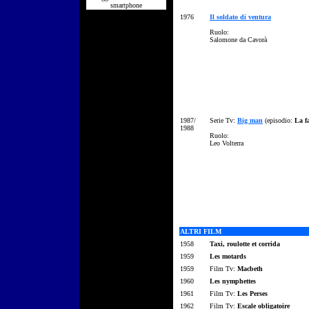
smartphone
1976
Il soldato di ventura
Ruolo:
Salomone da Cavorà
1987/
Serie Tv:
Big man
(episodio:
La f
1988
Ruolo:
Leo Volterra
ALTRI FILM
1958
Taxi, roulotte et corrida
1959
Les motards
1959
Film Tv:
Macbeth
1960
Les nymphettes
1961
Film Tv:
Les Perses
1962
Film Tv:
Escale obligatoire