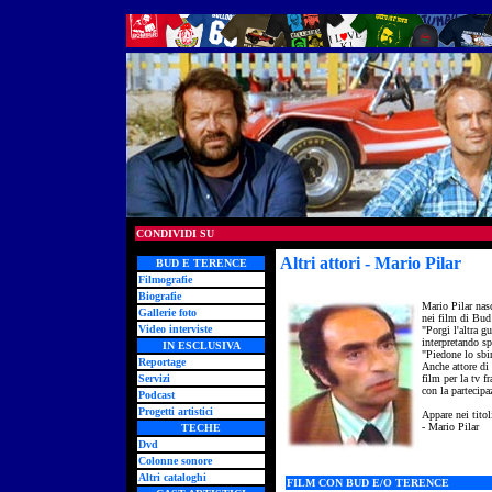
CONDIVIDI SU
Altri attori - Mario Pilar
- ac
BUD E TERENCE
Filmografie
Biografie
Mario Pilar nas
Gallerie foto
nei film di Bud 
Video interviste
"Porgi l'altra g
interpretando s
IN ESCLUSIVA
"Piedone lo sbir
Reportage
Anche attore di t
Servizi
film per la tv f
con la partecip
Podcast
Progetti artistici
Appare nei tito
- Mario Pilar
TECHE
Dvd
Colonne sonore
Altri cataloghi
FILM CON BUD E/O TERENCE