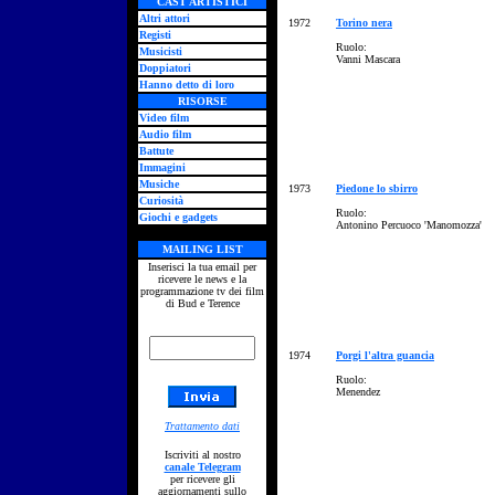
CAST ARTISTICI
Altri attori
1972
Torino nera
Registi
Ruolo:
Musicisti
Vanni Mascara
Doppiatori
Hanno detto di loro
RISORSE
Video film
Audio film
Battute
Immagini
Musiche
1973
Piedone lo sbirro
Curiosità
Ruolo:
Giochi e gadgets
Antonino Percuoco 'Manomozza'
MAILING LIST
Inserisci la tua email per
ricevere le news e la
programmazione tv dei film
di Bud e Terence
1974
Porgi l'altra guancia
Ruolo:
Menendez
Trattamento dati
Iscriviti al nostro
canale Telegram
per ricevere gli
aggiornamenti sullo