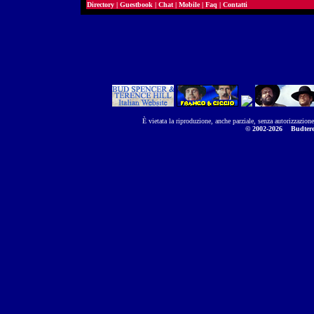
Directory
|
Guestbook
|
Chat
|
Mobile
|
Faq
|
Contatti
È vietata la riproduzione, anche parziale, senza autorizzazion
© 2002-2026
Budtere