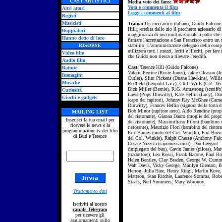
CAST ARTISTICI
Media voto dei fans:
Vota e commenta il film
Altri attori
Leggi i commenti al film
Registi
Musicisti
Trama:
Un meccanico italiano, Guido Falcone 
Hill), eredita dallo zio il pacchetto azionario di
Doppiatori
maggioranza di una multinazionale a patto che r
Hanno detto di loro
firmare l'accettazione a San Francisco entro un
RISORSE
stabilito. L'amministratore delegato della com
utilizzerà tutti i mezzi, leciti e illeciti, per far
Video film
che Guido non riesca a rilevare l'eredità.
Audio film
Cast:
Terence Hill (Guido Falcone)
Battute
Valerie Perrine (Rosie Jones), Jakie Gleason (J
Immagini
Cutler), Slim Pickens (Duane Hawkins), Will
Musiche
Redfield (Leopold Lacy), Chill Wills (Col. Wi
Dick Miller (Bernie), R.G. Armstrong (sceriff
Curiosità
Laws (Pops Dinwitty), Kate Heflin (Lucy), Da
Giochi e gadgets
(capo dei rapitori), Johnny Ray McGhee (Carne
Dinwitty), Frances Heflin (signora della torta d
Bob Minor (rapitore nero), Aldo Rendine (propr
MAILING LIST
del ristorante), Gianna Dauro (moglie del propr
Inserisci la tua email per
del ristorante), Massimiliano Filoni (bambino 
ricevere le news e la
ristorante), Maurizio Fiori (bambino del ristora
programmazione tv dei film
Eric Barnes (aiuto del Col. Winkle), Earl Boen
di Bud e Terence
del Col. Winkle), Ralph Chesse (Anthony Falc
Cesare Nizzica (capomeccanico), Dan Leegant
(impiegato del bus), Gavin James (pilota), Mar
(traduttore), Leo Rossi, Frank Barone, Paul Bar
Helen Bentley, Clay Braden, George W. Cumm
Walt Davis, Vicky George, Marilyn Gleason, 
Herron, Julia Hare, Henry Kingi, Martin Kove
Mattson, Stan Ritchie, Laurence Somma, Robe
Staats, Neil Summers, Mary Woronov.
Trattamento dati
Iscriviti al nostro
canale Telegram
per ricevere gli
aggiornamenti sullo