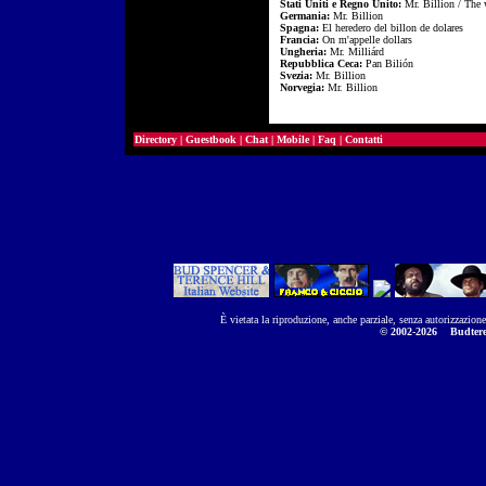
Stati Uniti e Regno Unito:
Mr. Billion / The 
Germania:
Mr. Billion
Spagna:
El heredero del billon de dolares
Francia:
On m'appelle dollars
Ungheria:
Mr. Milliárd
Repubblica Ceca:
Pan Bilión
Svezia:
Mr. Billion
Norvegia:
Mr. Billion
Directory
|
Guestbook
|
Chat
|
Mobile
|
Faq
|
Contatti
È vietata la riproduzione, anche parziale, senza autorizzazion
© 2002-2026
Budtere