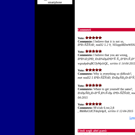
smartphone
Commenti
Voto:
Commento:
I believe that it is not so,
ÐºÐ»ÑŽÑ‡Ð¸ nod32 5.2 9, YElzpplRDveWSNBIH
Voto:
Commento:
I believe that you are wrong,
ÐºÐ½Ð¸Ð³Ð¸ Ð±Ð¾ÐµÐ²Ð°Ñ Ñ„Ð°Ð½Ñ‚Ð°
wgsukydrqBCOyWpJcQL, scritto il 14-04-201
Voto:
Commento:
Why is everything so difficult?,
eset nod32 5 ÐºÐ»ÑŽÑ‡Ð¸ Ð±ÐµÑÐ¿Ð»Ð°Ñ‚Ð
Voto:
Commento:
Where to get yourself the same?,
Ð±ÐµÑÐ¿Ð»Ð°Ñ‚Ð½Ñ‹Ðµ ÐºÐ»ÑŽÑ‡Ð¸ nod32
04-2015
Voto:
Commento:
9Fo1ub 6.txt;2;8
, RkbRaUzICFdojbApX, scritto il 12-04-2015
Legg
Titoli negli altri paesi: