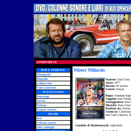
CONDIVIDI SU
Mister Miliardo
BUD E TERENCE
Filmografie
Biografie
Nazione:
Stati Uniti
Anno:
1977
Gallerie foto
Durata:
93 minuti
Video interviste
Genere:
Azione
IN ESCLUSIVA
Regia:
Jonathan Kapl
Reportage
Soggetto:
Ken Friedm
Servizi
Sceneggiatura:
Ken F
Podcast
Musiche:
Dave Grus
Prodotto da:
Steven 
Progetti artistici
Girato in:
California
TECHE
(nel Gran Canyon), Te
Dvd
Colonne sonore
Giudizio di Budterence.tk:
sufficiente
Altri cataloghi