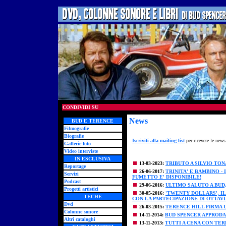
CONDIVIDI SU
News
BUD E TERENCE
Filmografie
Biografie
Iscriviti alla mailing list
per ricevere le news
Gallerie foto
Video interviste
IN ESCLUSIVA
13-03-2023:
TRIBUTO A SILVIO TO
Reportage
26-06-2017:
TRINITA' E BAMBINO -
Servizi
FUMETTO E' DISPONIBILE!
Podcast
29-06-2016:
ULTIMO SALUTO A BUD
Progetti artistici
30-05-2016:
'TWENTY DOLLARS', I
TECHE
CON LA PARTECIPAZIONE DI OTTAV
Dvd
26-03-2015:
TERENCE HILL FIRMA U
Colonne sonore
14-11-2014:
BUD SPENCER APPRODA 
Altri cataloghi
13-11-2013:
TUTTI A CENA CON TER