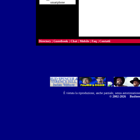
smartphone
Directory
|
Guestbook
|
Chat
|
Mobile
|
Faq
|
Contatti
È vietata la riproduzione, anche parziale, senza autorizzazion
© 2002-2026
Budtere