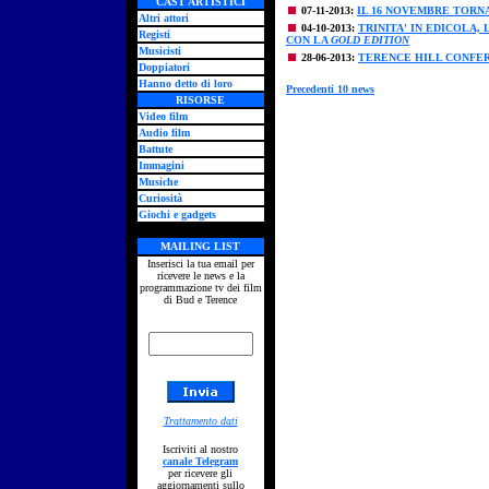
CAST ARTISTICI
07-11-2013:
IL 16 NOVEMBRE TORNA
Altri attori
04-10-2013:
TRINITA' IN EDICOLA,
Registi
CON LA
GOLD EDITION
Musicisti
28-06-2013:
TERENCE HILL CONFER
Doppiatori
Hanno detto di loro
Precedenti 10 news
RISORSE
Video film
Audio film
Battute
Immagini
Musiche
Curiosità
Giochi e gadgets
MAILING LIST
Inserisci la tua email per
ricevere le news e la
programmazione tv dei film
di Bud e Terence
Trattamento dati
Iscriviti al nostro
canale Telegram
per ricevere gli
aggiornamenti sullo