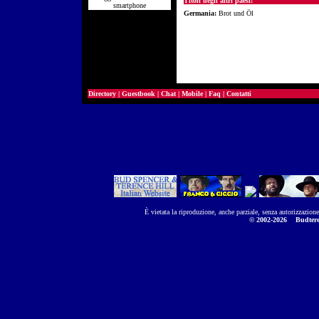
Titoli negli altri paesi:
smartphone
Germania:
Brot und Öl
Directory
|
Guestbook
|
Chat
|
Mobile
|
Faq
|
Contatti
È vietata la riproduzione, anche parziale, senza autorizzazion
© 2002-2026
Budtere