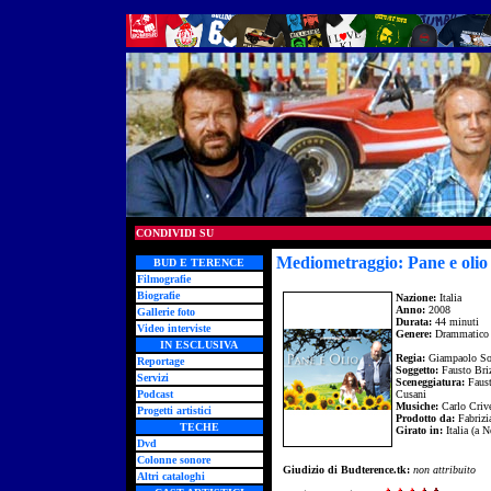
CONDIVIDI SU
Mediometraggio: Pane e olio
BUD E TERENCE
Filmografie
Biografie
Nazione:
Italia
Anno:
2008
Gallerie foto
Durata:
44 minuti
Video interviste
Genere:
Drammatico
IN ESCLUSIVA
Regia:
Giampaolo So
Reportage
Soggetto:
Fausto Briz
Servizi
Sceneggiatura:
Faust
Podcast
Cusani
Musiche:
Carlo Crive
Progetti artistici
Prodotto da:
Fabrizi
TECHE
Girato in:
Italia (a N
Dvd
Colonne sonore
Giudizio di Budterence.tk:
non attribuito
Altri cataloghi