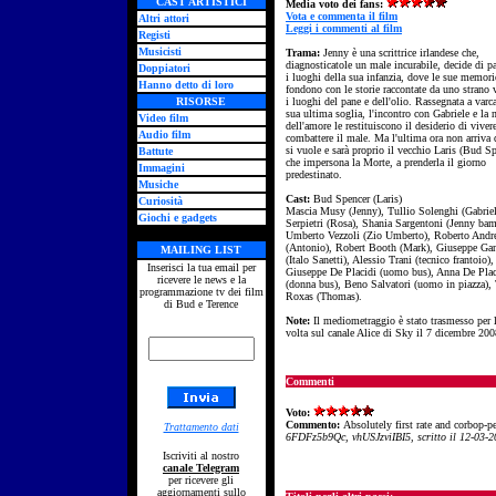
CAST ARTISTICI
Media voto dei fans:
Vota e commenta il film
Altri attori
Leggi i commenti al film
Registi
Musicisti
Trama:
Jenny è una scrittrice irlandese che,
diagnosticatole un male incurabile, decide di pa
Doppiatori
i luoghi della sua infanzia, dove le sue memori
Hanno detto di loro
fondono con le storie raccontate da uno strano 
RISORSE
i luoghi del pane e dell'olio. Rassegnata a varca
sua ultima soglia, l'incontro con Gabriele e la n
Video film
dell'amore le restituiscono il desiderio di vivere
Audio film
combattere il male. Ma l'ultima ora non arriva
si vuole e sarà proprio il vecchio Laris (Bud Sp
Battute
che impersona la Morte, a prenderla il giorno
Immagini
predestinato.
Musiche
Cast:
Bud Spencer (Laris)
Curiosità
Mascia Musy (Jenny), Tullio Solenghi (Gabriel
Giochi e gadgets
Serpietri (Rosa), Shania Sargentoni (Jenny bam
Umberto Vezzoli (Zio Umberto), Roberto Andr
(Antonio), Robert Booth (Mark), Giuseppe Ga
MAILING LIST
(Italo Sanetti), Alessio Trani (tecnico frantoio),
Inserisci la tua email per
Giuseppe De Placidi (uomo bus), Anna De Plac
ricevere le news e la
(donna bus), Beno Salvatori (uomo in piazza),
programmazione tv dei film
Roxas (Thomas).
di Bud e Terence
Note:
Il mediometraggio è stato trasmesso per 
volta sul canale Alice di Sky il 7 dicembre 200
Commenti
Voto:
Commento:
Absolutely first rate and corbop-
Trattamento dati
6FDFz5b9Qc, vhUSJzviIBI5, scritto il 12-03-
Iscriviti al nostro
canale Telegram
per ricevere gli
aggiornamenti sullo