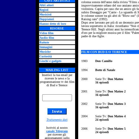
CAST ARTISTICI
colonna sonora dell'anno dalla rivista "Films
Altri attori
improvvisamente orfano del suo anziano amico
violinista. Capita per caso che un amico gli fa 
Registi
subito Donaggio per "Carrie - Lo sguardo di S
Musicisti
le colonne sonore tra gli altri di "Blow out" 
Doppiatori
Raising cain" (1992).
Dopo aver lavorato per più di un decennio prev
Hanno detto di loro
lavora soprattutto in Italia: ricordiamo "Non 
RISORSE
Terence Hill. Negli ultimi anni ha intensifica
d'oro per la migliore musica per il film "Pal
Video film
padre di due figlie.
Audio film
Battute
Immagini
Musiche
FILM CON BUD E/O TERENCE
Curiosità
Giochi e gadgets
1983
Don Camillo
MAILING LIST
1994
Botte di Natale
Inserisci la tua email per
ricevere le news e la
2000
Serie Tv:
Don Matteo
programmazione tv dei film
16 episodi
di Bud e Terence
2001
Serie Tv:
Don Matteo 2
16 episodi
2002
Serie Tv:
Don Matteo 3
16 episodi
2004
Serie Tv:
Don Matteo 4
Trattamento dati
24 episodi
Iscriviti al nostro
2006
Serie Tv:
Don Matteo 5
canale Telegram
24 episodi
per ricevere gli
aggiornamenti sullo