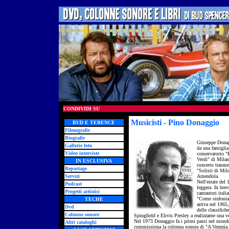
CONDIVIDI SU
Musicisti - Pino Donaggio
- 
BUD E TERENCE
Filmografie
Biografie
Giuseppe Donag
Gallerie foto
da una famiglia
Video interviste
conservatorio "
Verdi" di Milan
IN ESCLUSIVA
concerto trasmes
Reportage
"Solisti di Mil
Servizi
Amendola.
Nell'estate del
Podcast
leggera. In bre
Progetti artistici
cantautori ital
"Come sinfonia"
TECHE
arriva nel 1965
Dvd
delle classific
Colonne sonore
Spingfield e Elivis Presley a realizzarne una 
Nel 1973 Donaggio fa i primi passi nel mondo 
Altri cataloghi
commissiona la colonna sonora di "A Venezia.