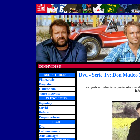
CONDIVIDI SU
Dvd
- Serie Tv: Don Matteo 
BUD E TERENCE
Filmografie
Biografie
Le copertine contenute in questo sito sono d
Gallerie foto
info
Video interviste
IN ESCLUSIVA
Reportage
Servizi
Podcast
Progetti artistici
TECHE
Dvd
Colonne sonore
Altri cataloghi