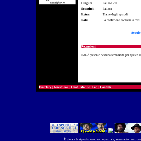
smartphone
Lingue:
Italiano 2.0
Sottotitoli:
Italiano
Extra:
Trame degli episodi
Note:
La confezione contiene 4 dvd
Acquis
Recensioni
Non è presente nessuna recensione per questo 
Directory
|
Guestbook
|
Chat
|
Mobile
|
Faq
|
Contatti
È vietata la riproduzione, anche parziale, senza autorizzazion