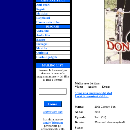
CAST ARTISTICI
Altri attori
Registi
Musicisti
Doppiatori
Hanno detto di loro
RISORSE
Video film
Audio film
Battute
Immagini
Musiche
Curiosità
Giochi e gadgets
MAILING LIST
Inserisci la tua email per
ricevere le news e la
programmazione tv dei film
di Bud e Terence
Media voto dei fans:
Video: Audio: Extra:
Scrivi una recensione del dvd
Leggi le recensioni del dvd
Marca:
20th Century Fox
Trattamento dati
Anno:
2011
Episodi:
Tutti (16)
Iscriviti al nostro
Durata:
55 minuti ciascun episodio
canale Telegram
per ricevere gli
Scene:
-
aggiornamenti sullo