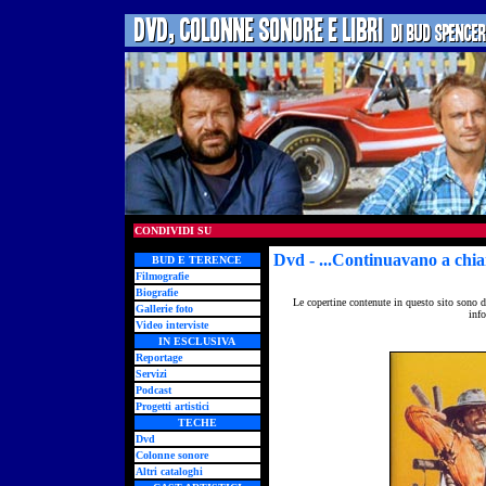
CONDIVIDI SU
Dvd
- ...Continuavano a chi
BUD E TERENCE
Filmografie
Biografie
Le copertine contenute in questo sito sono d
Gallerie foto
info
Video interviste
IN ESCLUSIVA
Reportage
Servizi
Podcast
Progetti artistici
TECHE
Dvd
Colonne sonore
Altri cataloghi