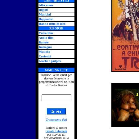
CAST ARTISTICI
Altri attori
Registi
Musicisti
Doppiatori
Hanno detto di loro
RISORSE
Video film
Audio film
Battute
Immagini
Musiche
Curiosità
Giochi e gadgets
MAILING LIST
Inserisci la tua email per
ricevere le news e la
programmazione tv dei film
di Bud e Terence
Trattamento dati
Iscriviti al nostro
canale Telegram
per ricevere gli
aggiornamenti sullo