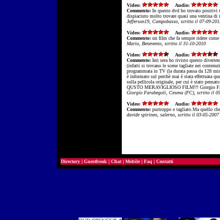
Video:
Audio:
Commento:
In questo dvd ho trovato positivi t
dispiaciuto molto trovare quasi una ventina di 
Jefferson19, Campobasso, scritto il 07-09-201
Video:
Audio:
Commento:
un film che fa sempre ridere come t
Mario, Benevento, scritto il 31-10-2010
Video:
Audio:
Commento:
Ieri sera ho rivisto questo diverte
(infatti si trovano le scene tagliate nei contenu
programmata in TV (la durata passa da 128 minu
è informato sul perchè mai è stata effettuata q
sulla pellicola originale, per cui è stato p
QUSTO MERAVIGLIOSO FILM!!! Giorgio Far
Giorgio Farabegoli, Cesena (FC), scritto il 0
Video:
Audio:
Commento:
purtroppo e tagliato.Ma quello che
davide spirineo, salerno, scritto il 03-05-2007
Directory
|
Guestbook
|
Chat
|
Mobile
|
Faq
|
Contatti