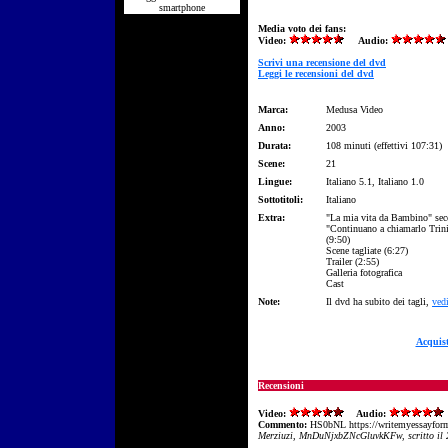
smartphone
Media voto dei fans:
Video:
Audio:
Scrivi una recensione del dvd
Leggi le recensioni del dvd
Marca:
Medusa Video
Anno:
2003
Durata:
108 minuti (effettivi 107:31)
Scene:
21
Lingue:
Italiano 5.1, Italiano 1.0
Sottotitoli:
Italiano
Extra:
"La mia vita da Bambino" seco
"Continuano a chiamarlo Trinit
(9:50)
Scene tagliate (6:27)
Trailer (2:55)
Galleria fotografica
Cast
Note:
Il dvd ha subito dei tagli,
ved
Acquis
Recensioni
Video:
Audio:
Commento:
HS0bNL https://writemyessayfor
Merziuzi, MnDuNjxbZNcGluvkKFw, scritto il 