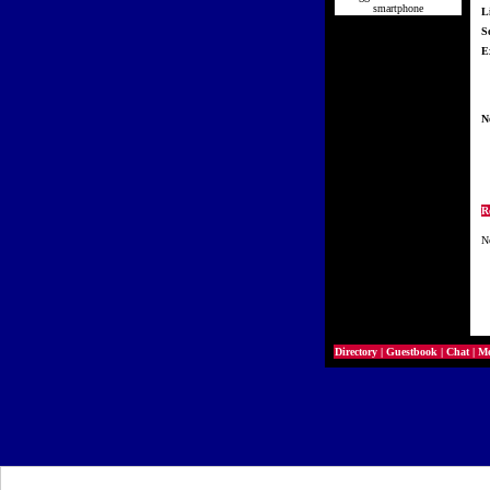
smartphone
L
So
E
N
R
N
Directory
|
Guestbook
|
Chat
|
Mo