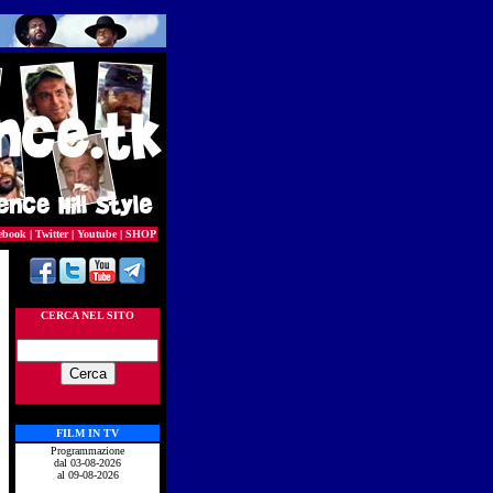
ebook
|
Twitter
|
Youtube
|
SHOP
CERCA NEL SITO
FILM IN TV
Programmazione
dal 03-08-2026
al 09-08-2026