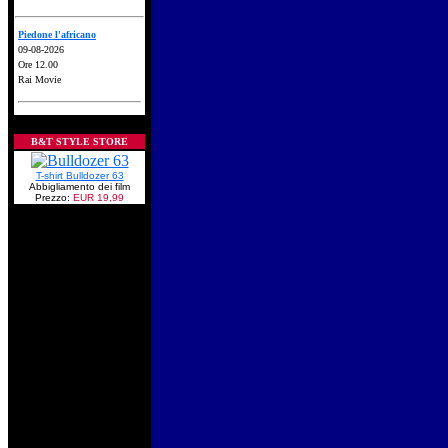
Piedone l'africano
09-08-2026
Ore 12.00
Rai Movie
B&T STYLE STORE
T-shirt Bulldozer 63
Abbigliamento dei film
Prezzo:
EUR 19,99