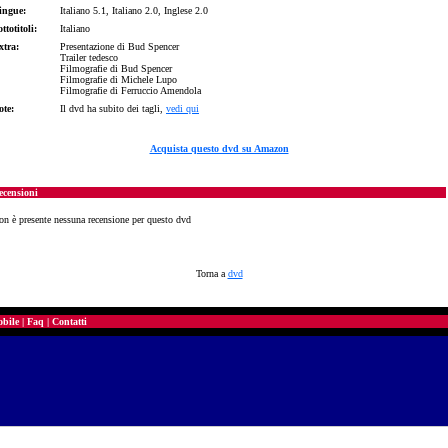
ingue:
Italiano 5.1, Italiano 2.0, Inglese 2.0
ttotitoli:
Italiano
xtra:
Presentazione di Bud Spencer
Trailer tedesco
Filmografie di Bud Spencer
Filmografie di Michele Lupo
Filmografie di Ferruccio Amendola
ote:
Il dvd ha subito dei tagli,
vedi qui
Acquista questo dvd su Amazon
ecensioni
on è presente nessuna recensione per questo dvd
Torna a
dvd
bile
|
Faq
|
Contatti