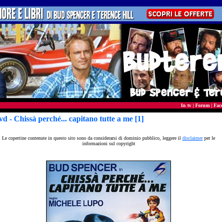
In tv
|
Forum
|
Fac
vd
- Chissà perché... capitano tutte a me [1]
Le copertine contenute in questo sito sono da considerarsi di dominio pubblico, leggere il
disclaimer
per le
informazioni sul copyright