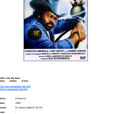
edia voto dei fans:
ideo: Audio: Extra:
crivi una recensione del dvd
eggi le recensioni del dvd
arca:
Stormovie
nno:
2008
urata:
91 minuti (effettivi 90:54)
cene:
-