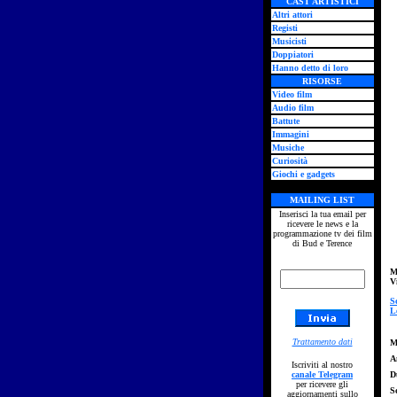
CAST ARTISTICI
Altri attori
Registi
Musicisti
Doppiatori
Hanno detto di loro
RISORSE
Video film
Audio film
Battute
Immagini
Musiche
Curiosità
Giochi e gadgets
MAILING LIST
Inserisci la tua email per
ricevere le news e la
programmazione tv dei film
di Bud e Terence
M
V
S
L
Trattamento dati
M
A
Iscriviti al nostro
canale Telegram
D
per ricevere gli
S
aggiornamenti sullo