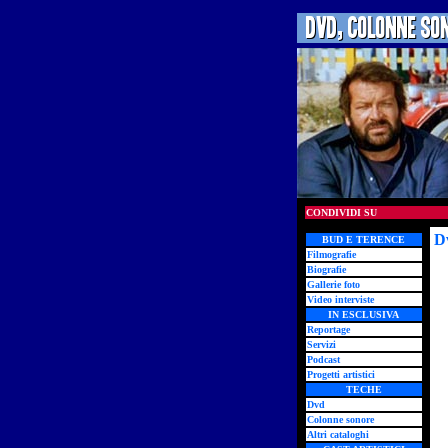
CONDIVIDI SU
D
BUD E TERENCE
Filmografie
Biografie
Gallerie foto
Video interviste
IN ESCLUSIVA
Reportage
Servizi
Podcast
Progetti artistici
TECHE
Dvd
Colonne sonore
Altri cataloghi