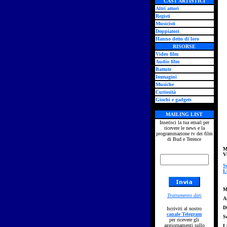
CAST ARTISTICI
Altri attori
Registi
Musicisti
Doppiatori
Hanno detto di loro
RISORSE
Video film
Audio film
Battute
Immagini
Musiche
Curiosità
Giochi e gadgets
MAILING LIST
Inserisci la tua email per
ricevere le news e la
programmazione tv dei film
di Bud e Terence
M
V
S
L
M
Trattamento dati
A
D
Iscriviti al nostro
canale Telegram
S
per ricevere gli
aggiornamenti sullo
L