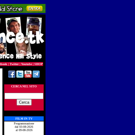
ebook
|
Twitter
|
Youtube
|
SHOP
CERCA NEL SITO
FILM IN TV
Programmazione
dal 03-08-2026
al 09-08-2026