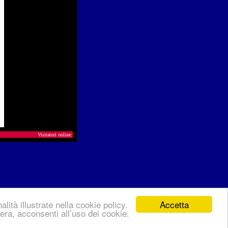
Visitatori online:
Accetta
lità illustrate nella cookie policy.
ra, acconsenti all’uso dei cookie.
policy
del sito.