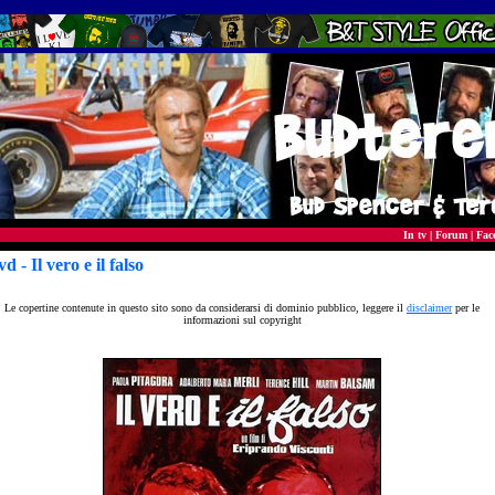
In tv
|
Forum
|
Fac
vd
- Il vero e il falso
Le copertine contenute in questo sito sono da considerarsi di dominio pubblico, leggere il
disclaimer
per le
informazioni sul copyright