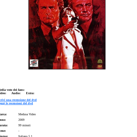
edia voto dei fans:
ideo: Audio: Extra:
crivi una recensione del dvd
eggi le recensioni del dvd
arca:
Medusa Video
nno:
2009
urata:
99 minuti
cene:
-
ingue:
Italiano 5.1