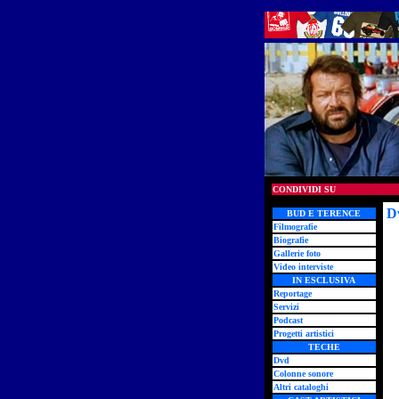
CONDIVIDI SU
D
BUD E TERENCE
Filmografie
Biografie
Gallerie foto
Video interviste
IN ESCLUSIVA
Reportage
Servizi
Podcast
Progetti artistici
TECHE
Dvd
Colonne sonore
Altri cataloghi