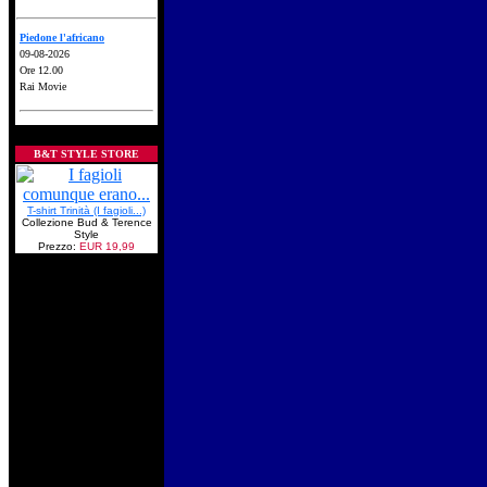
Piedone l'africano
09-08-2026
Ore 12.00
Rai Movie
B&T STYLE STORE
T-shirt Trinità (I fagioli...)
Collezione Bud & Terence
Style
Prezzo:
EUR 19,99