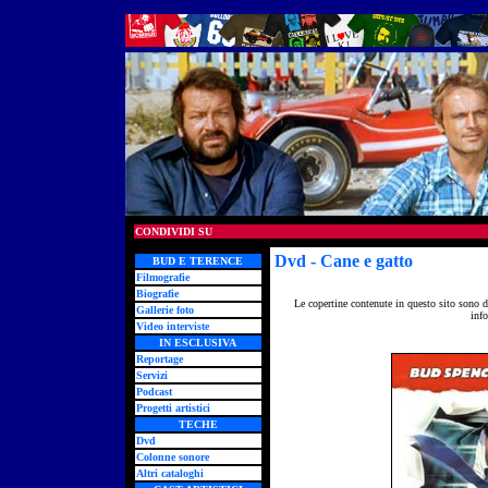
CONDIVIDI SU
Dvd
- Cane e gatto
BUD E TERENCE
Filmografie
Biografie
Le copertine contenute in questo sito sono d
Gallerie foto
info
Video interviste
IN ESCLUSIVA
Reportage
Servizi
Podcast
Progetti artistici
TECHE
Dvd
Colonne sonore
Altri cataloghi