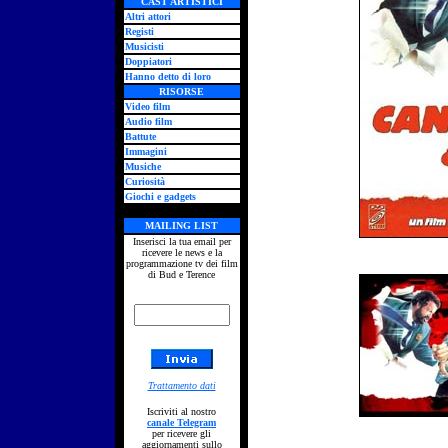
CAST ARTISTICI
Altri attori
Registi
Musicisti
Doppiatori
Hanno detto di loro
RISORSE
Video film
Audio film
Battute
Immagini
Musiche
Curiosità
Giochi e gadgets
MAILING LIST
Inserisci la tua email per
ricevere le news e la
programmazione tv dei film
di Bud e Terence
Trattamento dati
Iscriviti al nostro
canale Telegram
per ricevere gli
aggiornamenti sullo