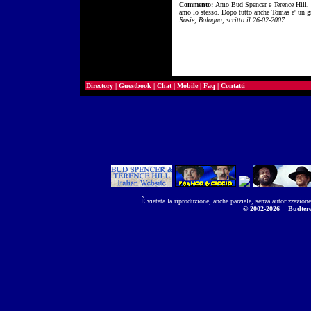
Commento:
Amo Bud Spencer e Terence Hill, e 
amo lo stesso. Dopo tutto anche Tomas e' un g
Rosie, Bologna, scritto il 26-02-2007
Directory
|
Guestbook
|
Chat
|
Mobile
|
Faq
|
Contatti
È vietata la riproduzione, anche parziale, senza autorizzazion
© 2002-2026
Budtere