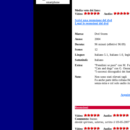
smartphone
Media voto dei fans:
Video:
Audio:
Scrivi una recensione del dvd
Leggi le recensioni del dvd
Marca:
Dvd Storm
Anno:
2004
Durata:
96 minuti (effettivi 96:09)
Scene:
12
Lingue:
Italiano 5.1, Italiano 1.0, Ingl
Sottotitoli:
Italiano
Extra:
"Prendimi se puoi" con M. F
"Cats and dogs" con G. Onora
"I successi discografici dei 
Note:
Non sono stati rilevati tagli
Fa anche parte della collana 
senza extra e col solo audio it
Acquis
Recensioni
Video:
Audio:
Commento:
buono
davide spirineo, salerno, scritto il 03-05-2007
Video:
Audio: