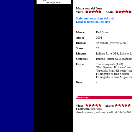
smartphone
Media voto dei fans:
Video:
Audio:
Scrivi una recensione del dvd
Leggi le recensioni del dvd
Marca:
Dvd Storm
Anno:
2004
Durata:
92 minuti (effettivi 92:06)
Scene:
12
Lingue:
Italiano 5.1 e DTS, Italiano 2
Sottotitoli:
Italiano (forzati dallo spagnol
Extra:
Trailer originale (1:43)
"Bud Spencer: Il cinema" con
"Speciale: Figli del vento" co
Filmografia di Bud Spencer
Filmografia di José Miguel Ju
Note:
-
Recensioni
Video:
Audio:
Commento:
ben fatto
davide spirineo, salerno, scritto il 03-05-2007