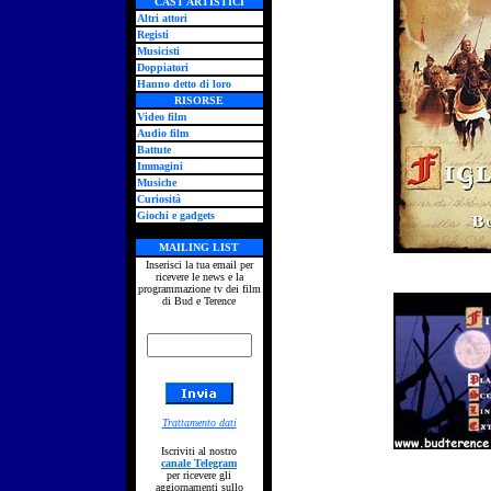
CAST ARTISTICI
Altri attori
Registi
Musicisti
Doppiatori
Hanno detto di loro
RISORSE
Video film
Audio film
Battute
Immagini
Musiche
Curiosità
Giochi e gadgets
MAILING LIST
Inserisci la tua email per
ricevere le news e la
programmazione tv dei film
di Bud e Terence
Trattamento dati
Iscriviti al nostro
canale Telegram
per ricevere gli
aggiornamenti sullo