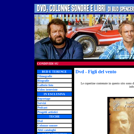
CONDIVIDI SU
Dvd
- Figli del vento
BUD E TERENCE
Filmografie
Biografie
Le copertine contenute in questo sito sono d
Gallerie foto
info
Video interviste
IN ESCLUSIVA
Reportage
Servizi
Podcast
Progetti artistici
TECHE
Dvd
Colonne sonore
Altri cataloghi