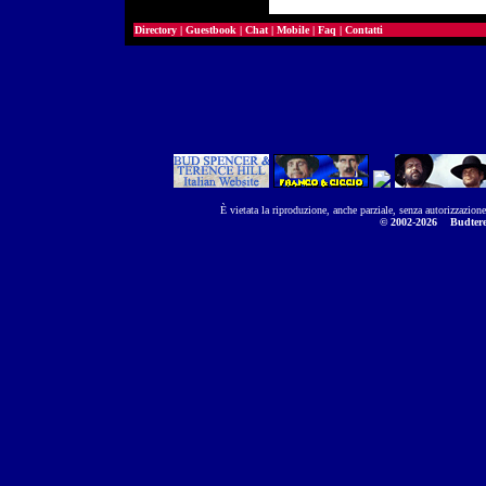
Directory
|
Guestbook
|
Chat
|
Mobile
|
Faq
|
Contatti
È vietata la riproduzione, anche parziale, senza autorizzazion
© 2002-2026
Budtere