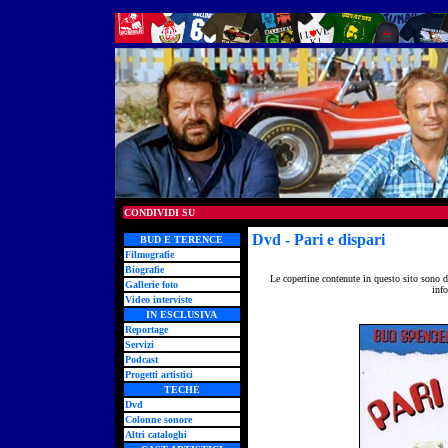
CONDIVIDI SU
Dvd
- Pari e dispari
BUD E TERENCE
Filmografie
Biografie
Le copertine contenute in questo sito sono d
Gallerie foto
info
Video interviste
IN ESCLUSIVA
Reportage
Servizi
Podcast
Progetti artistici
TECHE
Dvd
Colonne sonore
Altri cataloghi