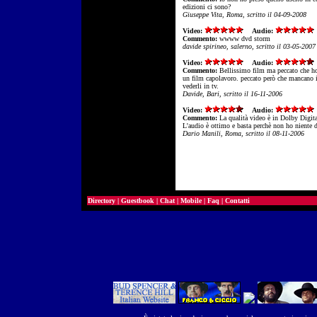
edizioni ci sono?
Giuseppe Vita, Roma, scritto il 04-09-2008
Video:
Audio:
Commento:
wwww dvd storm
davide spirineo, salerno, scritto il 03-05-2007
Video:
Audio:
Commento:
Bellissimo film ma peccato che ho
un film capolavoro. peccato però che mancano i so
vederli in tv.
Davide, Bari, scritto il 16-11-2006
Video:
Audio:
Commento:
La qualità video è in Dolby Digita
L'audio è ottimo e basta perchè non ho niente da
Dario Manili, Roma, scritto il 08-11-2006
Directory
|
Guestbook
|
Chat
|
Mobile
|
Faq
|
Contatti