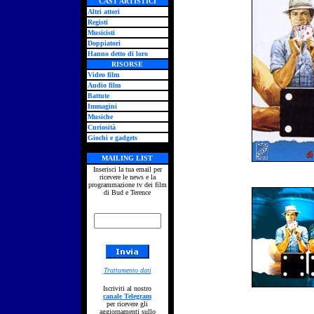
CAST ARTISTICI
Altri attori
Registi
Musicisti
Doppiatori
Hanno detto di loro
RISORSE
Video film
Audio film
Battute
Immagini
Musiche
Curiosità
Giochi e gadgets
MAILING LIST
Inserisci la tua email per
ricevere le news e la
programmazione tv dei film
di Bud e Terence
Trattamento dati
Iscriviti al nostro
canale Telegram
per ricevere gli
aggiornamenti sullo