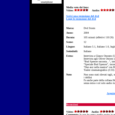
smartphone
Media voto dei fans:
Video:
Audio:
Scrivi una recensione del dvd
Leggi le recensioni del dvd
Marca:
Dvd Storm
Anno:
2004
Durata:
105 minuti (effettivi 110:26)
Scene:
12
Lingue:
Italiano 5.1, Italiano 1.0, Ingl
Sottotitoli:
Italiano
Extra:
Intervista a Glauco Onorato (5
Intervista agli Oliver Onions 
"Bud Spencer racconta...", int
"Speciale Bud Spencer", inco
"Due assi nella manica" con R.
Trailer cinematografico (3:33)
Note:
Non sono stati rilevati tagli, 
i delfini
Fa anche parte della collana 
senza extra e col solo audio it
Acquis
Recensioni
Video:
Audio:
Commento:
Io non ho preso quello uscito in e