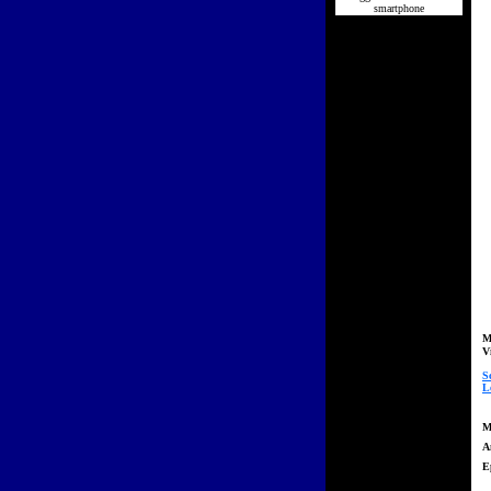
smartphone
M
V
S
L
M
A
E