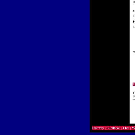
D
S
L
So
E
N
R
V
C
da
Directory
|
Guestbook
|
Chat
|
Mo