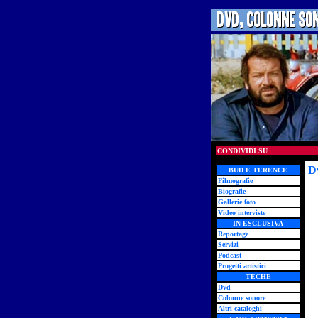
CONDIVIDI SU
D
BUD E TERENCE
Filmografie
Biografie
Gallerie foto
Video interviste
IN ESCLUSIVA
Reportage
Servizi
Podcast
Progetti artistici
TECHE
Dvd
Colonne sonore
Altri cataloghi