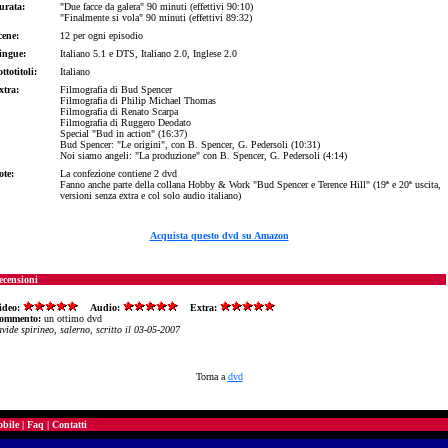
urata:
"Due facce da galera" 90 minuti (effettivi 90:10)
"Finalmente si vola" 90 minuti (effettivi 89:32)
cene:
12 per ogni episodio
ingue:
Italiano 5.1 e DTS, Italiano 2.0, Inglese 2.0
ttotitoli:
Italiano
xtra:
Filmografia di Bud Spencer
Filmografia di Philip Michael Thomas
Filmografia di Renato Scarpa
Filmografia di Ruggero Deodato
Special "Bud in action" (16:37)
Bud Spencer: "Le origini", con B. Spencer, G. Pedersoli (10:31)
Noi siamo angeli: "La produzione" con B. Spencer, G. Pedersoli (4:14)
ote:
La confezione contiene 2 dvd
Fanno anche parte della collana Hobby & Work "Bud Spencer e Terence Hill" (19ª e 20ª uscita,
versioni senza extra e col solo audio italiano)
Acquista questo dvd su Amazon
ecensioni
ideo:
Audio:
Extra:
ommento:
un ottimo dvd
vide spirineo, salerno, scritto il 03-05-2007
Torna a
dvd
bile
|
Faq
|
Contatti