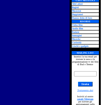
CAST ARTISTICI
Altri attori
Registi
Musicisti
Doppiatori
Hanno detto di loro
RISORSE
Video film
Audio film
Battute
Immagini
Musiche
Curiosità
Giochi e gadgets
MAILING LIST
Inserisci la tua email per
ricevere le news e la
programmazione tv dei film
di Bud e Terence
Trattamento dati
Iscriviti al nostro
canale Telegram
per ricevere gli
aggiornamenti sullo