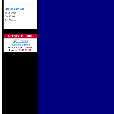
Piedone l'africano
09-08-2026
Ore 12.00
Rai Movie
B&T STYLE STORE
Felpa zip Jumbo
Abbigliamento dei film
Prezzo:
EUR 42,49