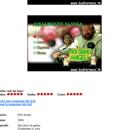
edia voto dei fans:
ideo:
Audio:
Extra:
crivi una recensione del dvd
eggi le recensioni del dvd
arca:
Dvd Storm
nno:
2004
pisodi:
Due facce da galera
Finalmente si vola