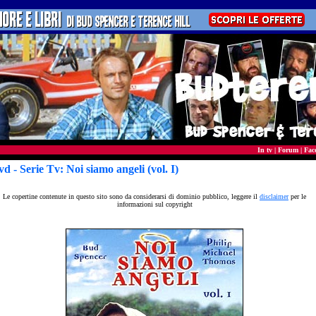
In tv
|
Forum
|
Fac
vd
- Serie Tv: Noi siamo angeli (vol. I)
Le copertine contenute in questo sito sono da considerarsi di dominio pubblico, leggere il
disclaimer
per le
informazioni sul copyright