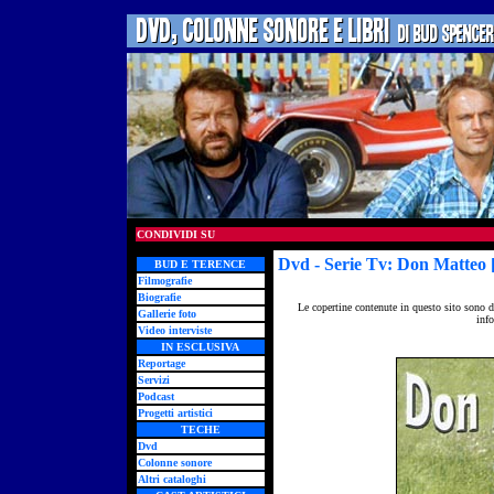
CONDIVIDI SU
Dvd
- Serie Tv: Don Matteo 
BUD E TERENCE
Filmografie
Biografie
Le copertine contenute in questo sito sono d
Gallerie foto
info
Video interviste
IN ESCLUSIVA
Reportage
Servizi
Podcast
Progetti artistici
TECHE
Dvd
Colonne sonore
Altri cataloghi