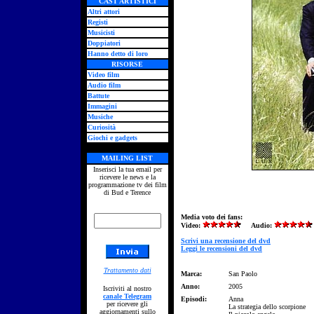
CAST ARTISTICI
Altri attori
Registi
Musicisti
Doppiatori
Hanno detto di loro
RISORSE
Video film
Audio film
Battute
Immagini
Musiche
Curiosità
Giochi e gadgets
MAILING LIST
Inserisci la tua email per
ricevere le news e la
programmazione tv dei film
di Bud e Terence
Media voto dei fans:
Video:
Audio:
Scrivi una recensione del dvd
Leggi le recensioni del dvd
Trattamento dati
Marca:
San Paolo
Anno:
2005
Iscriviti al nostro
canale Telegram
Episodi:
Anna
per ricevere gli
La strategia dello scorpione
aggiornamenti sullo