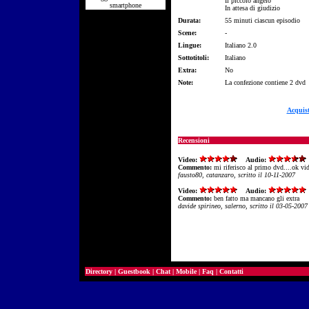
Il piccolo angelo
smartphone
In attesa di giudizio
Durata:
55 minuti ciascun episodio
Scene:
-
Lingue:
Italiano 2.0
Sottotitoli:
Italiano
Extra:
No
Note:
La confezione contiene 2 dvd
Acquis
Recensioni
Video:
Audio:
Commento:
mi riferisco al primo dvd....ok vid
fausto80, catanzaro, scritto il 10-11-2007
Video:
Audio:
Commento:
ben fatto ma mancano gli extra
davide spirineo, salerno, scritto il 03-05-2007
Directory
|
Guestbook
|
Chat
|
Mobile
|
Faq
|
Contatti