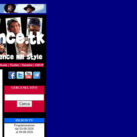
ebook
|
Twitter
|
Youtube
|
SHOP
CERCA NEL SITO
FILM IN TV
Programmazione
dal 03-08-2026
al 09-08-2026