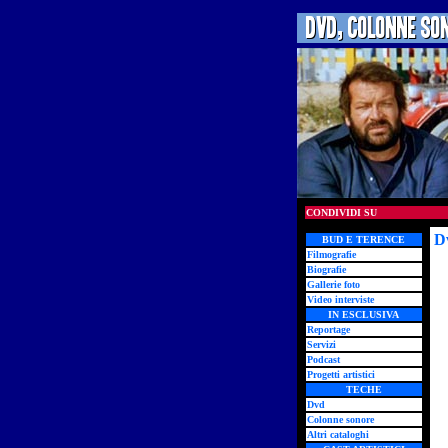
CONDIVIDI SU
D
BUD E TERENCE
Filmografie
Biografie
Gallerie foto
Video interviste
IN ESCLUSIVA
Reportage
Servizi
Podcast
Progetti artistici
TECHE
Dvd
Colonne sonore
Altri cataloghi