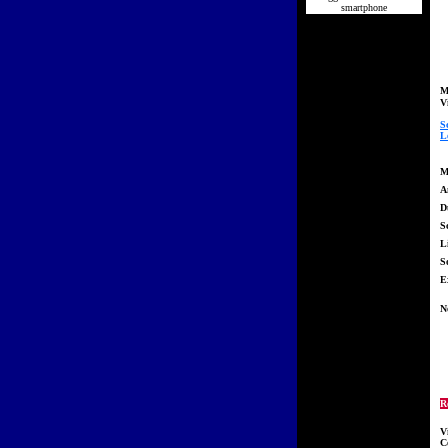
smartphone
M
V
S
L
M
A
D
S
L
So
E
N
R
V
C