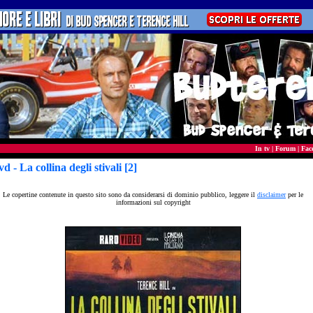
In tv
|
Forum
|
Fac
vd
- La collina degli stivali [2]
Le copertine contenute in questo sito sono da considerarsi di dominio pubblico, leggere il
disclaimer
per le
informazioni sul copyright