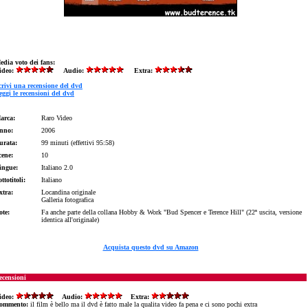
edia voto dei fans:
ideo:
Audio:
Extra:
crivi una recensione del dvd
eggi le recensioni del dvd
arca:
Raro Video
nno:
2006
urata:
99 minuti (effettivi 95:58)
cene:
10
ingue:
Italiano 2.0
ttotitoli:
Italiano
xtra:
Locandina originale
Galleria fotografica
ote:
Fa anche parte della collana Hobby & Work "Bud Spencer e Terence Hill" (22ª uscita, versione
identica all'originale)
Acquista questo dvd su Amazon
ecensioni
ideo:
Audio:
Extra:
ommento:
il film è bello ma il dvd è fatto male la qualita video fa pena e ci sono pochi extra