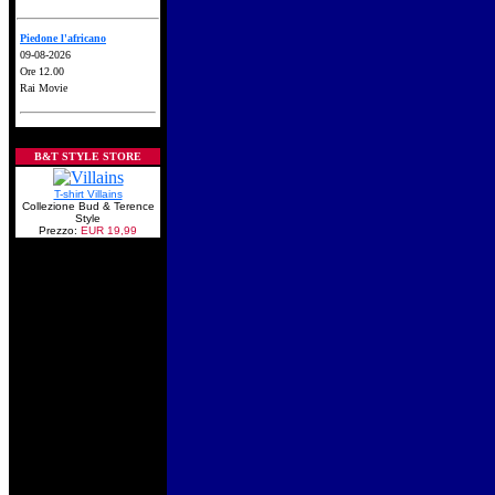
Piedone l'africano
09-08-2026
Ore 12.00
Rai Movie
B&T STYLE STORE
T-shirt Villains
Collezione Bud & Terence
Style
Prezzo:
EUR 19,99