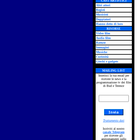
CAST ARTISTICI
Altri attori
Registi
Musicisti
Doppiatori
Hanno detto di loro
RISORSE
Video film
Audio film
Battute
Immagini
Musiche
Curiosità
Giochi e gadgets
MAILING LIST
Inserisci la tua email per
ricevere le news e la
programmazione tv dei film
di Bud e Terence
Trattamento dati
Iscriviti al nostro
canale Telegram
per ricevere gli
aggiornamenti sullo