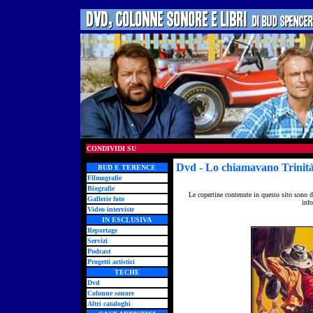
CONDIVIDI SU
Dvd
- Lo chiamavano Trinità
BUD E TERENCE
Filmografie
Biografie
Le copertine contenute in questo sito sono d
Gallerie foto
info
Video interviste
IN ESCLUSIVA
Reportage
Servizi
Podcast
Progetti artistici
TECHE
Dvd
Colonne sonore
Altri cataloghi