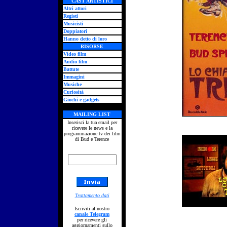
CAST ARTISTICI
Altri attori
Registi
Musicisti
Doppiatori
Hanno detto di loro
RISORSE
Video film
Audio film
Battute
Immagini
Musiche
Curiosità
Giochi e gadgets
MAILING LIST
Inserisci la tua email per
ricevere le news e la
programmazione tv dei film
di Bud e Terence
Trattamento dati
Iscriviti al nostro
canale Telegram
per ricevere gli
aggiornamenti sullo