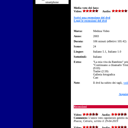
smartphone
Media voto dei fans:
Video:
Audio:
Scrivi una recensione del dvd
Leggi le recensioni del dvd
Marca:
Medusa Video
Anno:
2003
Durata:
106 minuti (effettivi 105:42)
Scene:
24
Lingue:
Italiano 5.1, Italiano 1.0
Sottotitoli:
Italiano
Extra:
"La mia vita da Bambino" prim
"Continuano a chiamarlo Trinit
(9:03)
Trailer (2:59)
Galleria fotografica
Cast
Note:
Il dvd ha subito dei tagli,
ved
Acquis
Recensioni
Video:
Audio:
Commento:
L'unico vero capolavoro gestito ma
Piacca, Cetraro, scritto il 29-04-2019
Video:
Audio: