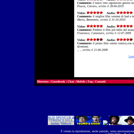
Commento:
L'unico vero capolavoro gestito ma
Piacca, Cetraro, scritto il 28-04-2019
Video:
Audio:
Commento:
il miglior film western di bud e t
Mario, Benevento, scritto il 31-10-2010
Video:
Audio:
Commento:
Perfetto il film più bello del mon
Francesco, Catanzaro, scritto il 12-07-2009
Video:
Audio:
Commento:
il primo film wester comico,con un
divertrnti.
., ., scritto il 21-06-2008
Legg
Directory
|
Guestbook
|
Chat
|
Mobile
|
Faq
|
Contatti
È vietata la riproduzione, anche parziale, senza autorizzazion