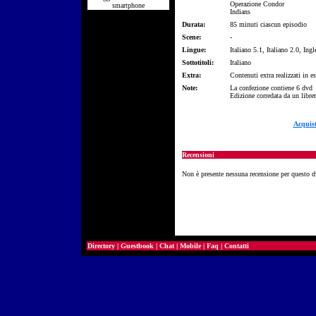
Operazione Condor
smartphone
Indians
Durata:
85 minuti ciascun episodio
Scene:
-
Lingue:
Italiano 5.1, Italiano 2.0, Ing
Sottotitoli:
Italiano
Extra:
Contenuti extra realizzati in 
Note:
La confezione contiene 6 dvd
Edizione corredata da un libret
Acquis
Recensioni
Non è presente nessuna recensione per questo 
Directory
|
Guestbook
|
Chat
|
Mobile
|
Faq
|
Contatti