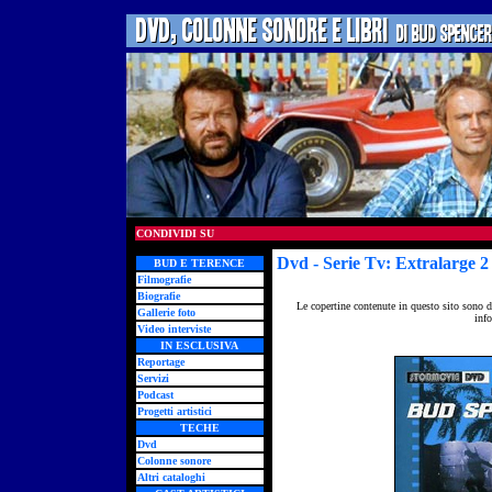
CONDIVIDI SU
Dvd
- Serie Tv: Extralarge 2
BUD E TERENCE
Filmografie
Biografie
Le copertine contenute in questo sito sono d
Gallerie foto
info
Video interviste
IN ESCLUSIVA
Reportage
Servizi
Podcast
Progetti artistici
TECHE
Dvd
Colonne sonore
Altri cataloghi