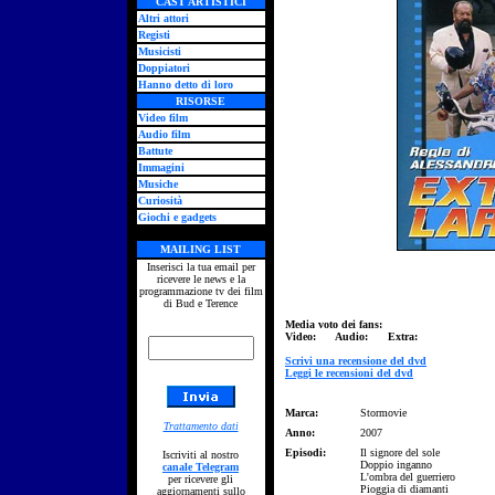
CAST ARTISTICI
Altri attori
Registi
Musicisti
Doppiatori
Hanno detto di loro
RISORSE
Video film
Audio film
Battute
Immagini
Musiche
Curiosità
Giochi e gadgets
MAILING LIST
Inserisci la tua email per
ricevere le news e la
programmazione tv dei film
di Bud e Terence
Media voto dei fans:
Video: Audio: Extra:
Scrivi una recensione del dvd
Leggi le recensioni del dvd
Marca:
Stormovie
Trattamento dati
Anno:
2007
Episodi:
Il signore del sole
Iscriviti al nostro
Doppio inganno
canale Telegram
L'ombra del guerriero
per ricevere gli
Pioggia di diamanti
aggiornamenti sullo