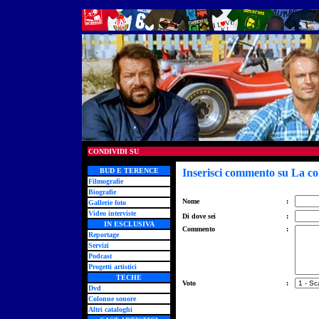
CONDIVIDI SU
BUD E TERENCE
Inserisci commento su La col
Filmografie
Biografie
Nome
:
Gallerie foto
Video interviste
Di dove sei
:
IN ESCLUSIVA
Commento
:
Reportage
Servizi
Podcast
Progetti artistici
TECHE
Voto
:
Dvd
Colonne sonore
Altri cataloghi