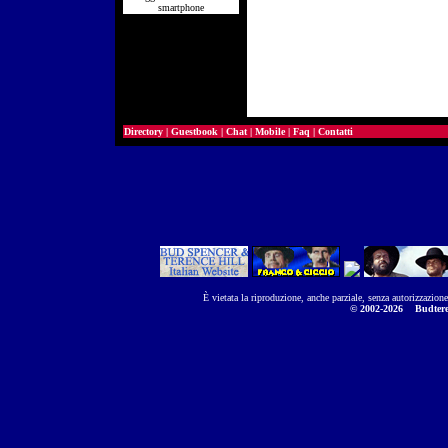
smartphone
Directory
|
Guestbook
|
Chat
|
Mobile
|
Faq
|
Contatti
È vietata la riproduzione, anche parziale, senza autorizzazion
© 2002-2026
Budtere