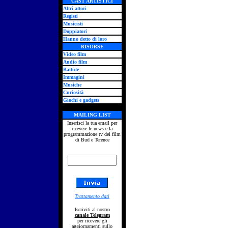
CAST ARTISTICI
Altri attori
Registi
Musicisti
Doppiatori
Hanno detto di loro
RISORSE
Video film
Audio film
Battute
Immagini
Musiche
Curiosità
Giochi e gadgets
MAILING LIST
Inserisci la tua email per
ricevere le news e la
programmazione tv dei film
di Bud e Terence
Trattamento dati
Iscriviti al nostro
canale Telegram
per ricevere gli
aggiornamenti sullo