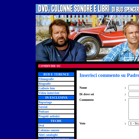
CONDIVIDI SU
BUD E TERENCE
Inserisci commento su Padr
Filmografie
Biografie
Nome
:
Gallerie foto
Video interviste
Di dove sei
:
IN ESCLUSIVA
Commento
:
Reportage
Servizi
Podcast
Progetti artistici
TECHE
Voto
:
Dvd
Colonne sonore
Altri cataloghi