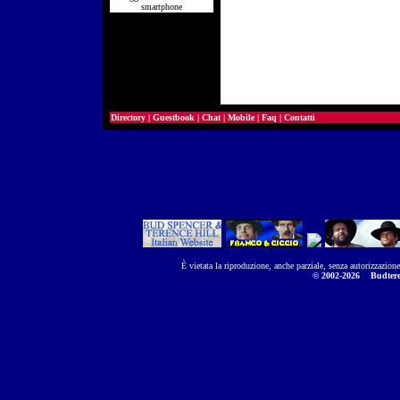
smartphone
Directory
|
Guestbook
|
Chat
|
Mobile
|
Faq
|
Contatti
È vietata la riproduzione, anche parziale, senza autorizzazion
© 2002-2026
Budtere