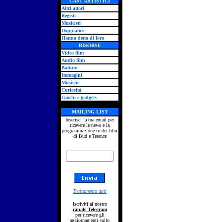
CAST ARTISTICI
Altri attori
Registi
Musicisti
Doppiatori
Hanno detto di loro
RISORSE
Video film
Audio film
Battute
Immagini
Musiche
Curiosità
Giochi e gadgets
MAILING LIST
Inserisci la tua email per
ricevere le news e la
programmazione tv dei film
di Bud e Terence
Trattamento dati
Iscriviti al nostro
canale Telegram
per ricevere gli
aggiornamenti sullo