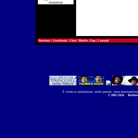
smartphone
Directory
|
Guestbook
|
Chat
|
Mobile
|
Faq
|
Contatti
È vietata la riproduzione, anche parziale, senza autorizzazion
© 2002-2026
Budtere