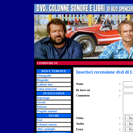
CONDIVIDI SU
BUD E TERENCE
Inserisci recensione dvd di La
Filmografie
Biografie
Nome
:
Gallerie foto
Video interviste
Di dove sei
:
IN ESCLUSIVA
Commento
:
Reportage
Servizi
Podcast
Progetti artistici
TECHE
Video
:
Dvd
Audio
:
Colonne sonore
Altri cataloghi
Extra
: