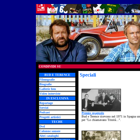
CONDIVIDI SU
Speciali
- specials
BUD E TERENCE
Filmografie
Biografie
Gallerie foto
Video interviste
IN ESCLUSIVA
Reportage
Servizi
Podcast
Premio spagnolo
Bud e Terence ricevono nel 1971 in Spagna u
Progetti artistici
per "Lo chiamavano Trinità...".
TECHE
Dvd
Colonne sonore
Altri cataloghi