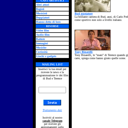
CAST ARTISTICI
Altri attori
Registi
Musicisti
Bud nuotatore
La brillante carriera di Bud, anzi, di Carlo Ped
Doppiatori
come sportivo non solo a livello italiano.
Hanno detto di loro
RISORSE
Video film
Audio film
Battute
Immagini
Musiche
Curiosità
Tony Binarelli
Tony Binarelli, le "mani" di Terence quando g
Giochi e gadgets
carte, spiega come hanno girato quelle scene.
MAILING LIST
Inserisci la tua email per
ricevere le news e la
programmazione tv dei film
di Bud e Terence
Trattamento dati
Iscriviti al nostro
canale Telegram
per ricevere gli
aggiornamenti sullo