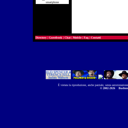
smartphone
Directory
|
Guestbook
|
Chat
|
Mobile
|
Faq
|
Contatti
È vietata la riproduzione, anche parziale, senza autorizzazion
© 2002-2026
Budtere