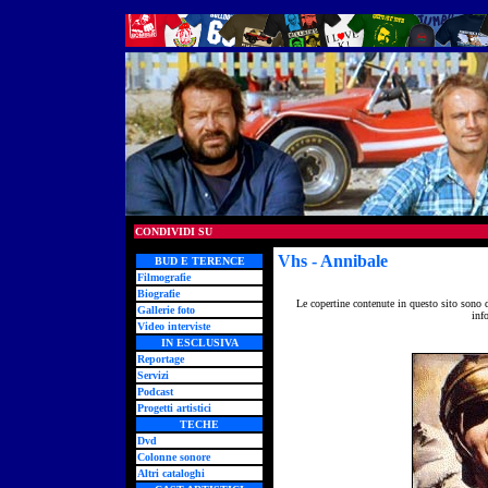
CONDIVIDI SU
Vhs
- Annibale
BUD E TERENCE
Filmografie
Biografie
Le copertine contenute in questo sito sono 
Gallerie foto
inf
Video interviste
IN ESCLUSIVA
Reportage
Servizi
Podcast
Progetti artistici
TECHE
Dvd
Colonne sonore
Altri cataloghi