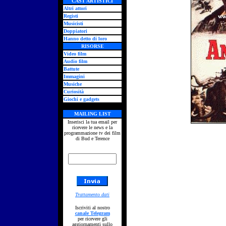
CAST ARTISTICI
Altri attori
Registi
Musicisti
Doppiatori
Hanno detto di loro
RISORSE
Video film
Audio film
Battute
Immagini
Musiche
Curiosità
Giochi e gadgets
MAILING LIST
Inserisci la tua email per
ricevere le news e la
programmazione tv dei film
di Bud e Terence
Trattamento dati
Iscriviti al nostro
canale Telegram
per ricevere gli
aggiornamenti sullo