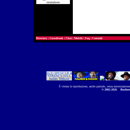
smartphone
Directory
|
Guestbook
|
Chat
|
Mobile
|
Faq
|
Contatti
È vietata la riproduzione, anche parziale, senza autorizzazion
© 2002-2026
Budtere