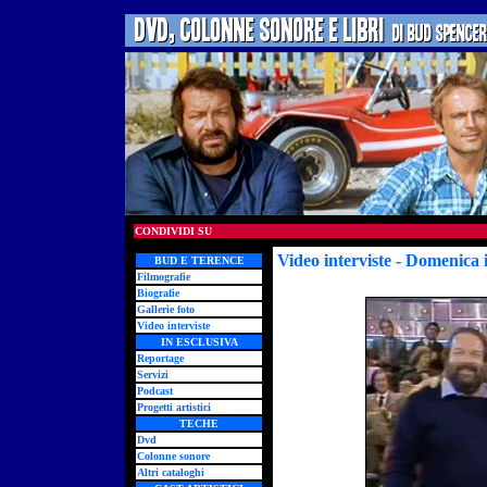
CONDIVIDI SU
Video interviste - Domenica 
BUD E TERENCE
Filmografie
Biografie
Gallerie foto
Video interviste
IN ESCLUSIVA
Reportage
Servizi
Podcast
Progetti artistici
TECHE
Dvd
Colonne sonore
Altri cataloghi