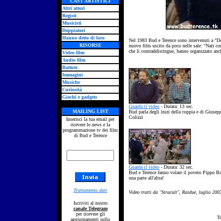
CAST ARTISTICI
Altri attori
Registi
Musicisti
Doppiatori
Hanno detto di loro
Nel 1983 Bud e Terence sono intervenuti a "D
RISORSE
nuovo film uscito da poco nelle sale: "Nati con
che li contraddistingue, hanno organizzato anch
Video film
Audio film
Battute
Immagini
Musiche
Curiosità
Giochi e gadgets
Guarda il video
- Durata: 13 sec.
MAILING LIST
Bud parla degli inizi della coppia e di Giusep
Colizzi
Inserisci la tua email per
ricevere le news e la
programmazione tv dei film
di Bud e Terence
Guarda il video
- Durata: 32 sec.
Bud e Terence fanno volare il povero Pippo B
una parte all'altra!
Trattamento dati
Video tratti da "Stracult", Raidue, luglio 200
Iscriviti al nostro
canale Telegram
per ricevere gli
T
aggiornamenti sullo