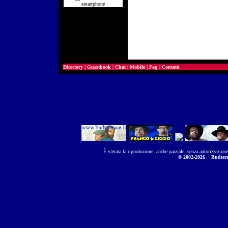
smartphone
Directory
|
Guestbook
|
Chat
|
Mobile
|
Faq
|
Contatti
È vietata la riproduzione, anche parziale, senza autorizzazion
© 2002-2026
Budtere