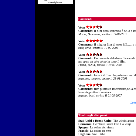
smartphone
Commenti
Voto:
Commento:
Il film tutto sommato è bello e int
Mario, Benevento, scritto il 17-04-2010
Voto:
Commento:
il miglior film di teren hill......e
zack, zena, scritto il 19-05-2008
Voto:
Commento:
Decisamente deludente. Scarso di c
ma spara un solo colpo in tutto il film.
Pietro, Biella, scritto il 19-03-2008
Voto:
Commento:
forse è il film che preferisco con 
massimo, taranto, scritto il 23-01-2008
Voto:
Commento:
film piuttosto interessante,bella c
la morte,piuttosto scontata
matteot, bari, scritto il 01-08-2007
Legg
Titoli negli altri paesi:
Stati Uniti e Regno Unito:
The wind's anger
Germania:
Der Teufel kennt kein Halleluja
Spagna:
La cólera del viento
Francia:
La colere du vent
Ungheria:
Szél Dühe