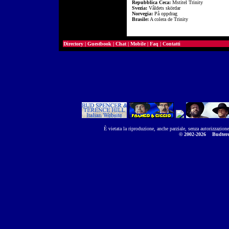
Repubblica Ceca:
Mstitel Trinity
Svezia:
Våldets skördar
Norvegia:
På oppdrag
Brasile:
A colera de Trinity
Directory
|
Guestbook
|
Chat
|
Mobile
|
Faq
|
Contatti
È vietata la riproduzione, anche parziale, senza autorizzazion
© 2002-2026
Budtere