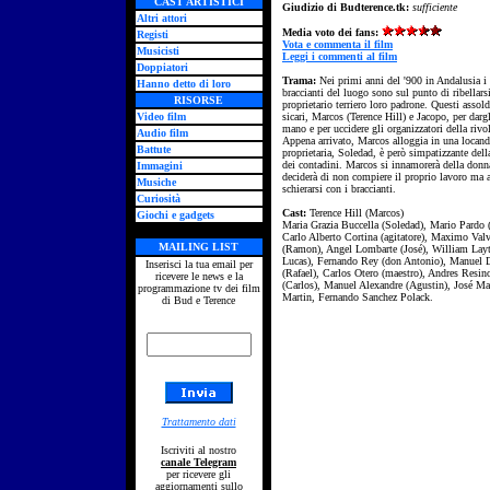
CAST ARTISTICI
Giudizio di Budterence.tk:
sufficiente
Altri attori
Media voto dei fans:
Registi
Vota e commenta il film
Musicisti
Leggi i commenti al film
Doppiatori
Trama:
Nei primi anni del '900 in Andalusia i
Hanno detto di loro
braccianti del luogo sono sul punto di ribellarsi
RISORSE
proprietario terriero loro padrone. Questi assol
Video film
sicari, Marcos (Terence Hill) e Jacopo, per darg
mano e per uccidere gli organizzatori della rivol
Audio film
Appena arrivato, Marcos alloggia in una locand
Battute
proprietaria, Soledad, è però simpatizzante dell
dei contadini. Marcos si innamorerà della donn
Immagini
deciderà di non compiere il proprio lavoro ma a
Musiche
schierarsi con i braccianti.
Curiosità
Cast:
Terence Hill (Marcos)
Giochi e gadgets
Maria Grazia Buccella (Soledad), Mario Pardo 
Carlo Alberto Cortina (agitatore), Maximo Val
MAILING LIST
(Ramon), Angel Lombarte (José), William Lay
Lucas), Fernando Rey (don Antonio), Manuel 
Inserisci la tua email per
(Rafael), Carlos Otero (maestro), Andres Resin
ricevere le news e la
(Carlos), Manuel Alexandre (Agustin), José M
programmazione tv dei film
Martin, Fernando Sanchez Polack.
di Bud e Terence
Trattamento dati
Iscriviti al nostro
canale Telegram
per ricevere gli
aggiornamenti sullo