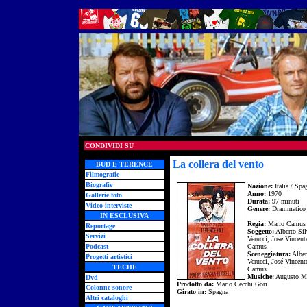
CONDIVIDI SU
La collera del vento
BUD E TERENCE
Filmografie
Biografie
Nazione:
Italia / Spa
Anno:
1970
Gallerie foto
Durata:
97 minuti
Video interviste
Genere:
Drammatico
IN ESCLUSIVA
Regia:
Mario Camus
Reportage
Soggetto:
Alberto Sil
Servizi
Verucci, José Vincen
Podcast
Camus
Sceneggiatura:
Alber
Progetti artistici
Verucci, José Vincen
TECHE
Camus
Musiche:
Augusto Ma
Dvd
Prodotto da:
Mario Cecchi Gori
Colonne sonore
Girato in:
Spagna
Altri cataloghi