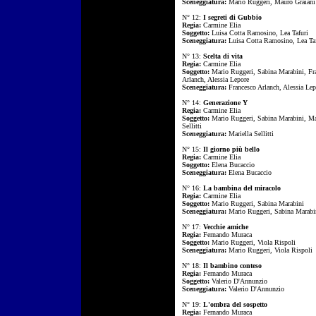
Sceneggiatura:
Mario Ruggeri, Mauro Graiani
N° 12:
I segreti di Gubbio
Regia:
Carmine Elia
Soggetto:
Luisa Cotta Ramosino, Lea Tafuri
Sceneggiatura:
Luisa Cotta Ramosino, Lea Taf
N° 13:
Scelta di vita
Regia:
Carmine Elia
Soggetto:
Mario Ruggeri, Sabina Marabini, Fr
Arlanch, Alessia Lepore
Sceneggiatura:
Francesco Arlanch, Alessia Lep
N° 14:
Generazione Y
Regia:
Carmine Elia
Soggetto:
Mario Ruggeri, Sabina Marabini, Ma
Sellitti
Sceneggiatura:
Mariella Sellitti
N° 15:
Il giorno più bello
Regia:
Carmine Elia
Soggetto:
Elena Bucaccio
Sceneggiatura:
Elena Bucaccio
N° 16:
La bambina del miracolo
Regia:
Carmine Elia
Soggetto:
Mario Ruggeri, Sabina Marabini
Sceneggiatura:
Mario Ruggeri, Sabina Marabi
N° 17:
Vecchie amiche
Regia:
Fernando Muraca
Soggetto:
Mario Ruggeri, Viola Rispoli
Sceneggiatura:
Mario Ruggeri, Viola Rispoli
N° 18:
Il bambino conteso
Regia:
Fernando Muraca
Soggetto:
Valerio D'Annunzio
Sceneggiatura:
Valerio D'Annunzio
N° 19:
L'ombra del sospetto
Regia:
Fernando Muraca