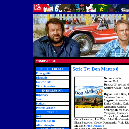
CONDIVIDI SU
Serie Tv: Don Matteo 8
BUD E TERENCE
Filmografie
Biografie
Nazione:
Italia
Anno:
2011
Gallerie foto
Durata:
24 episodi d
Video interviste
Genere:
Giallo - Co
IN ESCLUSIVA
Regia:
Giulio Base, 
Reportage
Salvatore Basile
Servizi
Soggetto:
Alessandro
Podcast
Enrico Oldoini, Carlo
Alessandra Caneva
Progetti artistici
Sceneggiatura:
Mario
TECHE
Valagussa, Francesca
Tiziana Lupi, Mariell
Dvd
Cotta Ramosino, Lea Tafuri, Mariolina Venezia
Colonne sonore
Elena Bucaccio, Valerio D'Annunzio, Viola Ri
Altri cataloghi
Musiche:
Pino Donaggio
Prodotto da:
Luca Bernabei