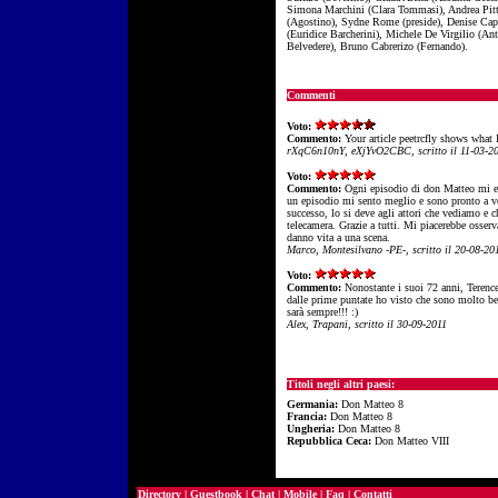
Simona Marchini (Clara Tommasi), Andrea Pit
(Agostino), Sydne Rome (preside), Denise Cap
(Euridice Barcherini), Michele De Virgilio (An
Belvedere), Bruno Cabrerizo (Fernando).
Commenti
Voto:
Commento:
Your article peetrcfly shows what 
rXqC6n10nY, eXjYvO2CBC, scritto il 11-03-2
Voto:
Commento:
Ogni episodio di don Matteo mi e
un episodio mi sento meglio e sono pronto a ve
successo, lo si deve agli attori che vediamo e c
telecamera. Grazie a tutti. Mi piacerebbe osserv
danno vita a una scena.
Marco, Montesilvano -PE-, scritto il 20-08-20
Voto:
Commento:
Nonostante i suoi 72 anni, Terence
dalle prime puntate ho visto che sono molto bel
sarà sempre!!! :)
Alex, Trapani, scritto il 30-09-2011
Titoli negli altri paesi:
Germania:
Don Matteo 8
Francia:
Don Matteo 8
Ungheria:
Don Matteo 8
Repubblica Ceca:
Don Matteo VIII
Directory
|
Guestbook
|
Chat
|
Mobile
|
Faq
|
Contatti