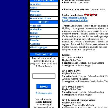
CAST ARTISTICI
Girato in:
Italia (a Gubbio)
Altri attori
Registi
Giudizio di Budterence.tk:
non attribuito
Musicisti
Doppiatori
Media voto dei fans:
Vota e commenta il film
Hanno detto di loro
Leggi i commenti al film
RISORSE
Video film
Trama:
Don Matteo (Terence Hill) è un prete d
Gubbio, con un passato avventuroso vissuto ne
Audio film
missioni e con un'abilità investigativa da vero
Battute
detective. Infatti si affianca spesso all'Arma dei
Carabinieri per risolvere intricati casi (spesso p
Immagini
i suoi concittadini), grazie all'amicizia con il
Musiche
maresciallo Cecchini e nonostante la severità d
Curiosità
capitano Tommasi. Ma oltre ad essere detectiv
Matteo è anche e soprattutto un prete che cerca 
Giochi e gadgets
compiere al meglio i propri doveri.
MAILING LIST
Episodi:
N° 1:
Era mia figlia
Inserisci la tua email per
Regia:
Giulio Base
ricevere le news e la
Soggetto:
Mario Ruggeri, Sabina Marabini
programmazione tv dei film
Sceneggiatura:
Mario Ruggeri
di Bud e Terence
N° 2:
Rave party
Regia:
Giulio Base
Soggetto:
Mario Ruggeri, Sabina Marabini, Fr
Arlanch, Andrea Valagussa
Sceneggiatura:
Francesco Arlanch, Andrea Val
N° 3:
Prova d'amore
Regia:
Giulio Base
Soggetto:
Mario Ruggeri, Sabina Marabini
Trattamento dati
Sceneggiatura:
Mario Ruggeri
Iscriviti al nostro
N° 4:
L'uomo che sapeva volare
canale Telegram
Regia:
Giulio Base
per ricevere gli
Soggetto:
Francesca De Michelis
aggiornamenti sullo
Sceneggiatura:
Francesca De Michelis, Mario 