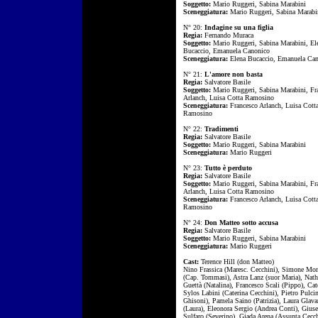
Soggetto:
Mario Ruggeri, Sabina Marabini
Sceneggiatura:
Mario Ruggeri, Sabina Marabi
N° 20:
Indagine su una figlia
Regia:
Fernando Muraca
Soggetto:
Mario Ruggeri, Sabina Marabini, El
Bucaccio, Emanuela Canonico
Sceneggiatura:
Elena Bucaccio, Emanuela Ca
N° 21:
L'amore non basta
Regia:
Salvatore Basile
Soggetto:
Mario Ruggeri, Sabina Marabini, Fr
Arlanch, Luisa Cotta Ramosino
Sceneggiatura:
Francesco Arlanch, Luisa Cott
Ramosino
N° 22:
Tradimenti
Regia:
Salvatore Basile
Soggetto:
Mario Ruggeri, Sabina Marabini
Sceneggiatura:
Mario Ruggeri
N° 23:
Tutto è perduto
Regia:
Salvatore Basile
Soggetto:
Mario Ruggeri, Sabina Marabini, Fr
Arlanch, Luisa Cotta Ramosino
Sceneggiatura:
Francesco Arlanch, Luisa Cott
Ramosino
N° 24:
Don Matteo sotto accusa
Regia:
Salvatore Basile
Soggetto:
Mario Ruggeri, Sabina Marabini
Sceneggiatura:
Mario Ruggeri
Cast:
Terence Hill (don Matteo)
Nino Frassica (Maresc. Cecchini), Simone Mo
(Cap. Tommasi), Astra Lanz (suor Maria), Nath
Guettà (Natalina), Francesco Scali (Pippo), Cat
Sylos Labini (Caterina Cecchini), Pietro Pulci
Ghisoni), Pamela Saino (Patrizia), Laura Glava
(Laura), Eleonora Sergio (Andrea Conti), Gius
Sulfaro (Severino), Giada Arena (Assunta Cecch