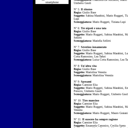
smartphone
Umberto Gnoli
N° 5:
Il ritorno
Regia:
Giulio Base
Soggetto:
Sabina Marabini, Mario Ruggeri, Ti
Lupi
Sceneggiatura:
Mario Ruggeri, Tiziana Lupi
N° 6:
Tre nipoti e una tata
Regia:
Giulio Base
Soggetto:
Mario Ruggeri, Sabina Marabini, Ma
Sellitti
Sceneggiatura:
Mariella Sellitti
N° 7:
Severino innamorato
Regia:
Giulio Base
Soggetto:
Mario Ruggeri, Sabina Marabini, Lu
Cotta Ramosino, Lea Tafuri
Sceneggiatura:
Luisa Cotta Ramosino, Lea Taf
N° 8:
Un'altra vita
Regia:
Giulio Base
Soggetto:
Mariolina Venezia
Sceneggiatura:
Mariolina Venezia
N° 9:
Sposami
Regia:
Carmine Elia
Soggetto:
Mario Ruggeri, Sabina Marabini, Er
Perocco, Umberto Gnoli
Sceneggiatura:
Mario Ruggeri, Umberto Gnol
N° 10:
Tiro mancino
Regia:
Carmine Elia
Soggetto:
Mario Ruggeri, Sabina Marabini, Ma
Venezia
Sceneggiatura:
Mario Ruggeri, Mauro Graiani
N° 11:
Il suocero ha sempre ragione
Regia:
Carmine Elia
Soggetto:
Emanuela Canonico, Cecilia Spera